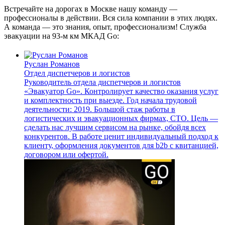
Встречайте на дорогах в Москве нашу команду —
профессионалы в действии. Вся сила компании в этих людях.
А команда — это знания, опыт, профессионализм! Служба
эвакуации на 93-м км МКАД Go:
Руслан Романов
Отдел диспетчеров и логистов
Руководитель отдела диспетчеров и логистов
«Эвакуатор Go». Контролирует качество оказания услуг
и комплектность при выезде. Год начала трудовой
деятельности: 2019. Большой стаж работы в
логистических и эвакуационных фирмах, СТО. Цель —
сделать нас лучшим сервисом на рынке, обойдя всех
конкурентов. В работе ценит индивидуальный подход к
клиенту, оформления документов для b2b с квитанцией,
договором или офертой.