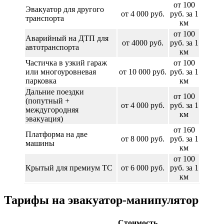
от 100
Эвакуатор для другого
от 4 000 руб.
руб. за 1
транспорта
км
от 100
Аварийный на ДТП для
от 4000 руб.
руб. за 1
автотранспорта
км
Частичка в узкий гараж
от 100
или многоуровневая
от 10 000 руб.
руб. за 1
парковка
км
Дальние поездки
от 100
(попутный +
от 4 000 руб.
руб. за 1
междугородняя
км
эвакуация)
от 160
Платформа на две
от 8 000 руб.
руб. за 1
машины
км
от 100
Крытый для премиум ТС
от 6 000 руб.
руб. за 1
км
Тарифы на эвакуатор-манипулятор
Стоимость