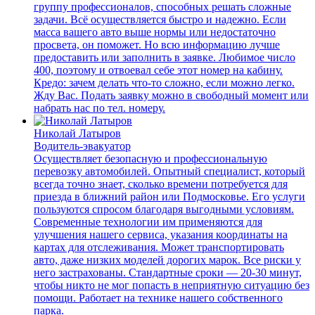
группу профессионалов, способных решать сложные
задачи. Всё осуществляется быстро и надежно. Если
масса вашего авто выше нормы или недостаточно
просвета, он поможет. Но всю информацию лучше
предоставить или заполнить в заявке. Любимое число
400, поэтому и отвоевал себе этот номер на кабину.
Кредо: зачем делать что-то сложно, если можно легко.
Жду Вас. Подать заявку можно в свободный момент или
набрать нас по тел. номеру.
Николай Латыров
Водитель-эвакуатор
Осуществляет безопасную и профессиональную
перевозку автомобилей. Опытный специалист, который
всегда точно знает, сколько времени потребуется для
приезда в ближний район или Подмосковье. Его услуги
пользуются спросом благодаря выгодными условиям.
Современные технологии им применяются для
улучшения нашего сервиса, указания координаты на
картах для отслеживания. Может транспортировать
авто, даже низких моделей дорогих марок. Все риски у
него застрахованы. Стандартные сроки — 20-30 минут,
чтобы никто не мог попасть в неприятную ситуацию без
помощи. Работает на технике нашего собственного
парка.