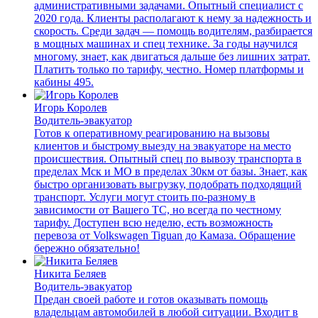
административными задачами. Опытный специалист с
2020 года. Клиенты располагают к нему за надежность и
скорость. Среди задач — помощь водителям, разбирается
в мощных машинах и спец технике. За годы научился
многому, знает, как двигаться дальше без лишних затрат.
Платить только по тарифу, честно. Номер платформы и
кабины 495.
Игорь Королев
Водитель-эвакуатор
Готов к оперативному реагированию на вызовы
клиентов и быстрому выезду на эвакуаторе на место
происшествия. Опытный спец по вывозу транспорта в
пределах Мск и МО в пределах 30км от базы. Знает, как
быстро организовать выгрузку, подобрать подходящий
транспорт. Услуги могут стоить по-разному в
зависимости от Вашего ТС, но всегда по честному
тарифу. Доступен всю неделю, есть возможность
перевоза от Volkswagen Tiguan до Камаза. Обращение
бережно обязательно!
Никита Беляев
Водитель-эвакуатор
Предан своей работе и готов оказывать помощь
владельцам автомобилей в любой ситуации. Входит в