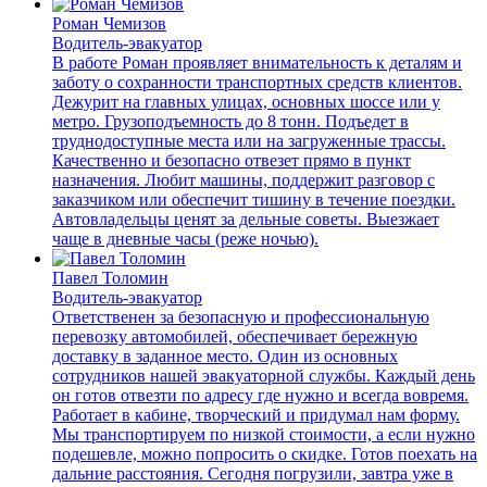
Роман Чемизов
Водитель-эвакуатор
В работе Роман проявляет внимательность к деталям и
заботу о сохранности транспортных средств клиентов.
Дежурит на главных улицах, основных шоссе или у
метро. Грузоподъемность до 8 тонн. Подъедет в
труднодоступные места или на загруженные трассы.
Качественно и безопасно отвезет прямо в пункт
назначения. Любит машины, поддержит разговор с
заказчиком или обеспечит тишину в течение поездки.
Автовладельцы ценят за дельные советы. Выезжает
чаще в дневные часы (реже ночью).
Павел Толомин
Водитель-эвакуатор
Ответственен за безопасную и профессиональную
перевозку автомобилей, обеспечивает бережную
доставку в заданное место. Один из основных
сотрудников нашей эвакуаторной службы. Каждый день
он готов отвезти по адресу где нужно и всегда вовремя.
Работает в кабине, творческий и придумал нам форму.
Мы транспортируем по низкой стоимости, а если нужно
подешевле, можно попросить о скидке. Готов поехать на
дальние расстояния. Сегодня погрузили, завтра уже в