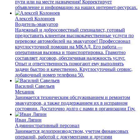
пути или на месте назначения! Корректирует
объявление и информацию на наших интернет-ресурсах.
Алексей Колоноев
Водитель-эвакуатор
Надежный и добросовестный специалист, готовый
предоставить клиентам высококачественные услуги по
перевозке автомобилей на эвакуаторе! Профессионал
круглосуточной помощи на МКАД. Его работа —
оперативная вызовка и транспортировка. Грамотно
составляет договор, обеспечивая надежность услуг.
Опыт и ответственность помогают ему выполнять
задачи быстро и качественно. Круглосуточный сервис,
добавочный номер телефона 50.
Василий Савельев
Механик
Занимается техническим обслуживанием и ремонтом
эвакуаторов, а также поддержанием их в исправном
состоянии. Достаточно долго с нами в организации Гоу.
Иван Ляпин
Административный персонал
Занимается делопроизводством, учетом финансовых
операций, работой с документами и другими