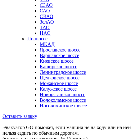
СЗАО
САО
СВАО
ЗелАО
ТАО
НАО
По шоссе
МКАД
Ярославское шоссе
Варшавское шоссе
Киевское шоссе
Каширское шоссе
Ленинградское шоссе
Щелковское шоссе
Можайское шоссе
Калужское шоссе
Новорязанское шоссе
Волоколамское шоссе
Носовихинское шоссе
Оставить заявку
Эвакуатор GO поможет, если машина не на ходу или на ней
нельзя ездить по обычным дорогам.
быстрая подача эвакуатора (~ 15 минут)