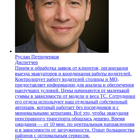
Руслан Петроченков
Диспетчер
Прием и обработка заявок от клиентов, организация
выезда эвакуаторов и координация работы водителей.
Контролирует работу водителей столицы и МО,
предоставляет информацию для анализа и обеспечения
наилучших условий. Цены начинаются от маленькой
суммы в зависимости от модели и веса ТС. Сотрудники
его отдела используют наш отдельный собственный
автопарк, который работает без посредников и с
минимальными затратами. Всё это, чтобы эвакуация
неисправного транспорта обошлась дешево. Время
ожидания — от 10 мин. по центральным направлениям
и в зависимости от загруженности. Охват большинства
районов с оптимальным сервисом.