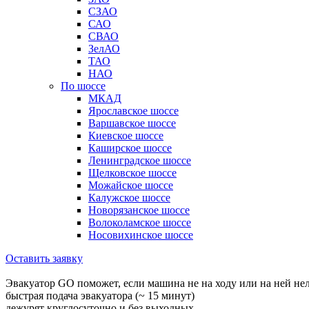
СЗАО
САО
СВАО
ЗелАО
ТАО
НАО
По шоссе
МКАД
Ярославское шоссе
Варшавское шоссе
Киевское шоссе
Каширское шоссе
Ленинградское шоссе
Щелковское шоссе
Можайское шоссе
Калужское шоссе
Новорязанское шоссе
Волоколамское шоссе
Носовихинское шоссе
Оставить заявку
Эвакуатор GO поможет, если машина не на ходу или на ней не
быстрая подача эвакуатора (~ 15 минут)
дежурят круглосуточно и без выходных