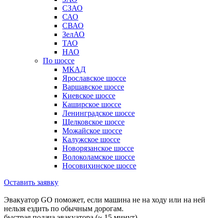
СЗАО
САО
СВАО
ЗелАО
ТАО
НАО
По шоссе
МКАД
Ярославское шоссе
Варшавское шоссе
Киевское шоссе
Каширское шоссе
Ленинградское шоссе
Щелковское шоссе
Можайское шоссе
Калужское шоссе
Новорязанское шоссе
Волоколамское шоссе
Носовихинское шоссе
Оставить заявку
Эвакуатор GO поможет, если машина не на ходу или на ней
нельзя ездить по обычным дорогам.
быстрая подача эвакуатора (~ 15 минут)