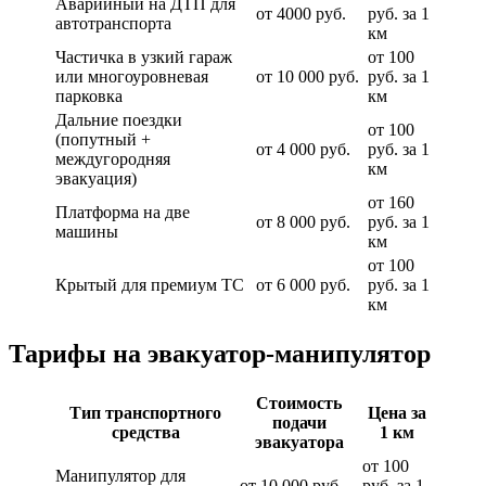
Аварийный на ДТП для
от 4000 руб.
руб. за 1
автотранспорта
км
Частичка в узкий гараж
от 100
или многоуровневая
от 10 000 руб.
руб. за 1
парковка
км
Дальние поездки
от 100
(попутный +
от 4 000 руб.
руб. за 1
междугородняя
км
эвакуация)
от 160
Платформа на две
от 8 000 руб.
руб. за 1
машины
км
от 100
Крытый для премиум ТС
от 6 000 руб.
руб. за 1
км
Тарифы на эвакуатор-манипулятор
Стоимость
Тип транспортного
Цена за
подачи
средства
1 км
эвакуатора
от 100
Манипулятор для
от 10 000 руб.
руб. за 1