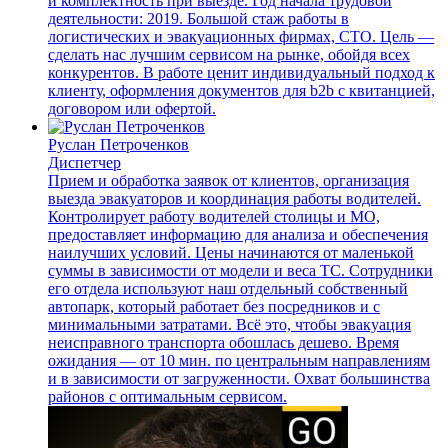
и комплектность при выезде. Год начала трудовой
деятельности: 2019. Большой стаж работы в
логистических и эвакуационных фирмах, СТО. Цель —
сделать нас лучшим сервисом на рынке, обойдя всех
конкурентов. В работе ценит индивидуальный подход к
клиенту, оформления документов для b2b с квитанцией,
договором или офертой.
Руслан Петроченков
Диспетчер
Прием и обработка заявок от клиентов, организация
выезда эвакуаторов и координация работы водителей.
Контролирует работу водителей столицы и МО,
предоставляет информацию для анализа и обеспечения
наилучших условий. Цены начинаются от маленькой
суммы в зависимости от модели и веса ТС. Сотрудники
его отдела используют наш отдельный собственный
автопарк, который работает без посредников и с
минимальными затратами. Всё это, чтобы эвакуация
неисправного транспорта обошлась дешево. Время
ожидания — от 10 мин. по центральным направлениям
и в зависимости от загруженности. Охват большинства
районов с оптимальным сервисом.