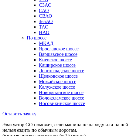
СЗАО
САО
СВАО
ЗелАО
ТАО
НАО
По шоссе
МКАД
Ярославское шоссе
Варшавское шоссе
Киевское шоссе
Каширское шоссе
Ленинградское шоссе
Щелковское шоссе
Можайское шоссе
Калужское шоссе
Новорязанское шоссе
Волоколамское шоссе
Носовихинское шоссе
Оставить заявку
Эвакуатор GO поможет, если машина не на ходу или на ней
нельзя ездить по обычным дорогам.
быстрая подача эвакуатора (~ 15 минут)