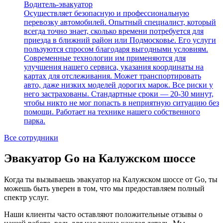
Водитель-эвакуатор
Осуществляет безопасную и профессиональную
перевозку автомобилей. Опытный специалист, который
всегда точно знает, сколько времени потребуется для
приезда в ближний район или Подмосковье. Его услуги
пользуются спросом благодаря выгодными условиям.
Современные технологии им применяются для
улучшения нашего сервиса, указания координаты на
картах для отслеживания. Может транспортировать
авто, даже низких моделей дорогих марок. Все риски у
него застрахованы. Стандартные сроки — 20-30 минут,
чтобы никто не мог попасть в неприятную ситуацию без
помощи. Работает на технике нашего собственного
парка.
Все сотрудники
Эвакуатор Go на Калужском шоссе
Когда ты вызываешь эвакуатор на Калужском шоссе от Go, ты
можешь быть уверен в том, что мы предоставляем полный
спектр услуг.
Наши клиенты часто оставляют положительные отзывы о