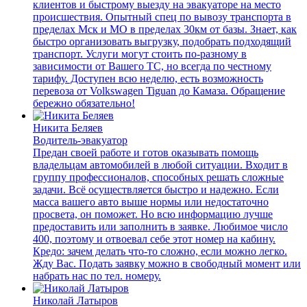
клиентов и быстрому выезду на эвакуаторе на место
происшествия. Опытный спец по вывозу транспорта в
пределах Мск и МО в пределах 30км от базы. Знает, как
быстро организовать выгрузку, подобрать подходящий
транспорт. Услуги могут стоить по-разному в
зависимости от Вашего ТС, но всегда по честному
тарифу. Доступен всю неделю, есть возможность
перевоза от Volkswagen Tiguan до Камаза. Обращение
бережно обязательно!
Никита Беляев
Водитель-эвакуатор
Предан своей работе и готов оказывать помощь
владельцам автомобилей в любой ситуации. Входит в
группу профессионалов, способных решать сложные
задачи. Всё осуществляется быстро и надежно. Если
масса вашего авто выше нормы или недостаточно
просвета, он поможет. Но всю информацию лучше
предоставить или заполнить в заявке. Любимое число
400, поэтому и отвоевал себе этот номер на кабину.
Кредо: зачем делать что-то сложно, если можно легко.
Жду Вас. Подать заявку можно в свободный момент или
набрать нас по тел. номеру.
Николай Латыров