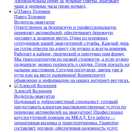
Автовладельцы ценят за дельные советы. Выезжает
чаще в дневные часы (реже ночью).
Павел Толомин
Водитель-эвакуатор
Ответственен за безопасную и профессиональную
перевозку автомобилей, обеспечивает бережную
доставку в заданное место. Один из основных
сотрудников нашей эвакуаторной службы. Каждый день
он готов отвезти по адресу где нужно и всегда вовремя.
Работает в кабине, творческий и придумал нам форму.
Мы транспортируем по низкой стоимости, а если нужно
подешевле, можно попросить о скидке. Готов поехать на
дальние расстояния. Сегодня погрузили, завтра уже в
пути или на месте назначения! Корректирует
объявление и информацию на наших интернет-ресурсах.
Алексей Колоноев
Водитель-эвакуатор
Надежный и добросовестный специалист, готовый
предоставить клиентам высококачественные услуги по
перевозке автомобилей на эвакуаторе! Профессионал
круглосуточной помощи на МКАД. Его работа —
оперативная вызовка и транспортировка. Грамотно
составляет договор, обеспечивая надежность услуг.