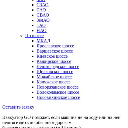
СЗАО
САО
СВАО
ЗелАО
ТАО
НАО
По шоссе
МКАД
Ярославское шоссе
Варшавское шоссе
Киевское шоссе
Каширское шоссе
Ленинградское шоссе
Щелковское шоссе
Можайское шоссе
Калужское шоссе
Новорязанское шоссе
Волоколамское шоссе
Носовихинское шоссе
Оставить заявку
Эвакуатор GO поможет, если машина не на ходу или на ней
нельзя ездить по обычным дорогам.
быстрая подача эвакуатора (~ 15 минут)