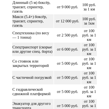
Длинный (5 м) боксёр,
100 руб.
транзит, спринтер,
от 9 000 руб.
за 1 км
газель
Макси (5.4+) боксёр,
100 руб.
транзит, спринтер,
от 12 000 руб.
за 1км
газель
от 100
Спецтехника (по весу
от 2 500 руб.
руб. за 1
— 1 тонна)
км
от 100
Спецтранспорт (скорые
от 6 000 руб.
руб. за 1
или другие спец. борта)
км
от 100
Со стоянок или
от 5 000 руб.
руб. за 1
закрытых территорий
км
от 100
С частичной погрузкой
от 5 000 руб.
руб. за 1
км
от 100
С гидравлической
от 5 000 руб.
руб. за 1
сдвижной платформой
км
от 100
Эвакуатор для другого
от 5 000 руб.
руб. за 1
транспорта