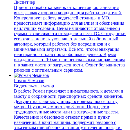
Диспетчер
Прием и обработка заявок от клиентов, организация
выезда эвакуаторов и координация работы водителей.
Контролирует работу водителей столицы и МО,
предоставляет информацию для анализа и обеспечения
наилучших условий. Цены начинаются от маленькой
суммы в зависимости от модели и веса ТС. Сотрудники
его отдела используют наш отдельный собственный
автопарк, который работает без посредников и с
минимальными затратами. Всё это, чтобы эвакуация
неисправного транспорта обошлась дешево. Время
ожидания — от 10 мин. по центральным направлениям
и в зависимости от загруженности. Охват большинства
районов с оптимальным сервисом.
Роман Чемизов
Водитель-эвакуатор
В работе Роман проявляет внимательность к деталям и
заботу о сохранности транспортных средств клиентов.
Дежурит на главных улицах, основных шоссе или у
метро. Грузоподъемность до 8 тонн. Подъедет в
труднодоступные места или на загруженные трассы.
Качественно и безопасно отвезет прямо в пункт
назначения. Любит машины, поддержит разговор с
заказчиком или обеспечит тишину в течение поездки.