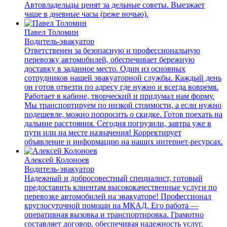
Автовладельцы ценят за дельные советы. Выезжает
чаще в дневные часы (реже ночью).
Павел Толомин
Водитель-эвакуатор
Ответственен за безопасную и профессиональную
перевозку автомобилей, обеспечивает бережную
доставку в заданное место. Один из основных
сотрудников нашей эвакуаторной службы. Каждый день
он готов отвезти по адресу где нужно и всегда вовремя.
Работает в кабине, творческий и придумал нам форму.
Мы транспортируем по низкой стоимости, а если нужно
подешевле, можно попросить о скидке. Готов поехать на
дальние расстояния. Сегодня погрузили, завтра уже в
пути или на месте назначения! Корректирует
объявление и информацию на наших интернет-ресурсах.
Алексей Колоноев
Водитель-эвакуатор
Надежный и добросовестный специалист, готовый
предоставить клиентам высококачественные услуги по
перевозке автомобилей на эвакуаторе! Профессионал
круглосуточной помощи на МКАД. Его работа —
оперативная вызовка и транспортировка. Грамотно
составляет договор, обеспечивая надежность услуг.