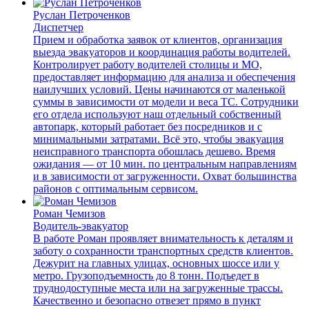
Руслан Петроченков
Диспетчер
Прием и обработка заявок от клиентов, организация
выезда эвакуаторов и координация работы водителей.
Контролирует работу водителей столицы и МО,
предоставляет информацию для анализа и обеспечения
наилучших условий. Цены начинаются от маленькой
суммы в зависимости от модели и веса ТС. Сотрудники
его отдела используют наш отдельный собственный
автопарк, который работает без посредников и с
минимальными затратами. Всё это, чтобы эвакуация
неисправного транспорта обошлась дешево. Время
ожидания — от 10 мин. по центральным направлениям
и в зависимости от загруженности. Охват большинства
районов с оптимальным сервисом.
Роман Чемизов
Водитель-эвакуатор
В работе Роман проявляет внимательность к деталям и
заботу о сохранности транспортных средств клиентов.
Дежурит на главных улицах, основных шоссе или у
метро. Грузоподъемность до 8 тонн. Подъедет в
труднодоступные места или на загруженные трассы.
Качественно и безопасно отвезет прямо в пункт