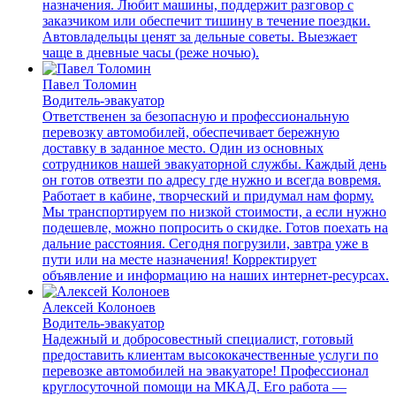
назначения. Любит машины, поддержит разговор с
заказчиком или обеспечит тишину в течение поездки.
Автовладельцы ценят за дельные советы. Выезжает
чаще в дневные часы (реже ночью).
Павел Толомин
Водитель-эвакуатор
Ответственен за безопасную и профессиональную
перевозку автомобилей, обеспечивает бережную
доставку в заданное место. Один из основных
сотрудников нашей эвакуаторной службы. Каждый день
он готов отвезти по адресу где нужно и всегда вовремя.
Работает в кабине, творческий и придумал нам форму.
Мы транспортируем по низкой стоимости, а если нужно
подешевле, можно попросить о скидке. Готов поехать на
дальние расстояния. Сегодня погрузили, завтра уже в
пути или на месте назначения! Корректирует
объявление и информацию на наших интернет-ресурсах.
Алексей Колоноев
Водитель-эвакуатор
Надежный и добросовестный специалист, готовый
предоставить клиентам высококачественные услуги по
перевозке автомобилей на эвакуаторе! Профессионал
круглосуточной помощи на МКАД. Его работа —