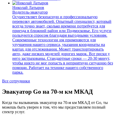
Николай Латыров
Водитель-эвакуатор
Осуществляет безопасную и профессиональную
перевозку автомобилей. Опытный специалист, который
всегда точно знает, сколько времени потребуется для
приезда в ближний район или Подмосковье. Его услуги
пользуются спросом благодаря выгодными условиям.
Современные технологии им применяются для
улучшения нашего сервиса, указания координаты на
картах для отслеживания. Может транспортировать
авто, даже низких моделей дорогих марок. Все риски у
него застрахованы. Стандартные сроки — 20-30 минут,
чтобы никто не мог попасть в неприятную ситуацию без
помощи. Работает на технике нашего собственного
парка.
Все сотрудники
Эвакуатор Go на 70-м км МКАД
Когда ты вызываешь эвакуатор на 70-м км МКАД от Go, ты
можешь быть уверен в том, что мы предоставляем полный
спектр услуг.