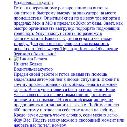
Водитель-эвакуатор
Готов к оперативному реагированию на вызовы
клиентов и быстрому выезду на эвакуаторе на место
происшествия. Опытный спец по вывозу транспорта в
пределах Мск и МО в пределах 30км от базы. Знает, как
быстро организовать выгрузку, подобрать подходящий
транспорт. Услуги могут стоить по-разному в
зависимости от Вашего ТС, но всегда по честному
тарифу. Доступен всю неделю, есть возможность
перевоза от Volkswagen Tiguan до Камаза. Обращение
бережно обязательно!
Никита Беляев
Водитель-эвакуатор
Предан своей работе и готов оказывать помощь
владельцам автомобилей в любой ситуации. Входит в
группу профессионалов, способных решать сложные
задачи. Всё осуществляется быстро и надежно. Если
масса вашего авто выше нормы или недостаточно
просвета, он поможет. Но всю информацию лучше
предоставить или заполнить в заявке. Любимое число
400, поэтому и отвоевал себе этот номер на кабину.
Кредо: зачем делать что-то сложно, если можно легко.
Жду Вас. Подать заявку можно в свободный момент или
набрать нас по тел. номеру.