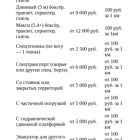
газель
Длинный (5 м) боксёр,
100 руб.
транзит, спринтер,
от 9 000 руб.
за 1 км
газель
Макси (5.4+) боксёр,
100 руб.
транзит, спринтер,
от 12 000 руб.
за 1км
газель
от 100
Спецтехника (по весу
от 2 500 руб.
руб. за 1
— 1 тонна)
км
от 100
Спецтранспорт (скорые
от 6 000 руб.
руб. за 1
или другие спец. борта)
км
от 100
Со стоянок или
от 5 000 руб.
руб. за 1
закрытых территорий
км
от 100
С частичной погрузкой
от 5 000 руб.
руб. за 1
км
от 100
С гидравлической
от 5 000 руб.
руб. за 1
сдвижной платформой
км
от 100
Эвакуатор для другого
от 5 000 руб.
руб. за 1