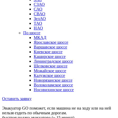
СЗАО
САО
СВАО
ЗелАО
ТАО
НАО
По шоссе
МКАД
Ярославское шоссе
Варшавское шоссе
Киевское шоссе
Каширское шоссе
Ленинградское шоссе
Щелковское шоссе
Можайское шоссе
Калужское шоссе
Новорязанское шоссе
Волоколамское шоссе
Носовихинское шоссе
Оставить заявку
Эвакуатор GO поможет, если машина не на ходу или на ней
нельзя ездить по обычным дорогам.
быстрая подача эвакуатора (~ 15 минут)