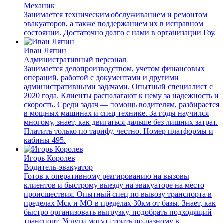
Механик
Занимается техническим обслуживанием и ремонтом
эвакуаторов, а также поддержанием их в исправном
состоянии. Достаточно долго с нами в организации Гоу.
Иван Ляпин
Административный персонал
Занимается делопроизводством, учетом финансовых
операций, работой с документами и другими
административными задачами. Опытный специалист с
2020 года. Клиенты располагают к нему за надежность и
скорость. Среди задач — помощь водителям, разбирается
в мощных машинах и спец технике. За годы научился
многому, знает, как двигаться дальше без лишних затрат.
Платить только по тарифу, честно. Номер платформы и
кабины 495.
Игорь Королев
Водитель-эвакуатор
Готов к оперативному реагированию на вызовы
клиентов и быстрому выезду на эвакуаторе на место
происшествия. Опытный спец по вывозу транспорта в
пределах Мск и МО в пределах 30км от базы. Знает, как
быстро организовать выгрузку, подобрать подходящий
транспорт. Услуги могут стоить по-разному в