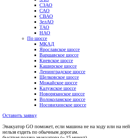
СЗАО
САО
СВАО
ЗелАО
ТАО
НАО
По шоссе
МКАД
Ярославское шоссе
Варшавское шоссе
Киевское шоссе
Каширское шоссе
Ленинградское шоссе
Щелковское шоссе
Можайское шоссе
Калужское шоссе
Новорязанское шоссе
Волоколамское шоссе
Носовихинское шоссе
Оставить заявку
Эвакуатор GO поможет, если машина не на ходу или на ней
нельзя ездить по обычным дорогам.
быстрая подача эвакуатора (~ 15 минут)