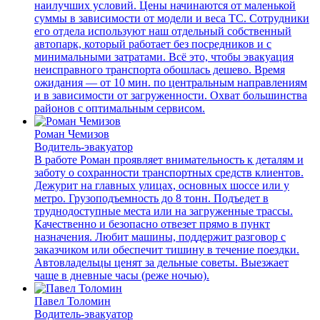
наилучших условий. Цены начинаются от маленькой
суммы в зависимости от модели и веса ТС. Сотрудники
его отдела используют наш отдельный собственный
автопарк, который работает без посредников и с
минимальными затратами. Всё это, чтобы эвакуация
неисправного транспорта обошлась дешево. Время
ожидания — от 10 мин. по центральным направлениям
и в зависимости от загруженности. Охват большинства
районов с оптимальным сервисом.
Роман Чемизов
Водитель-эвакуатор
В работе Роман проявляет внимательность к деталям и
заботу о сохранности транспортных средств клиентов.
Дежурит на главных улицах, основных шоссе или у
метро. Грузоподъемность до 8 тонн. Подъедет в
труднодоступные места или на загруженные трассы.
Качественно и безопасно отвезет прямо в пункт
назначения. Любит машины, поддержит разговор с
заказчиком или обеспечит тишину в течение поездки.
Автовладельцы ценят за дельные советы. Выезжает
чаще в дневные часы (реже ночью).
Павел Толомин
Водитель-эвакуатор