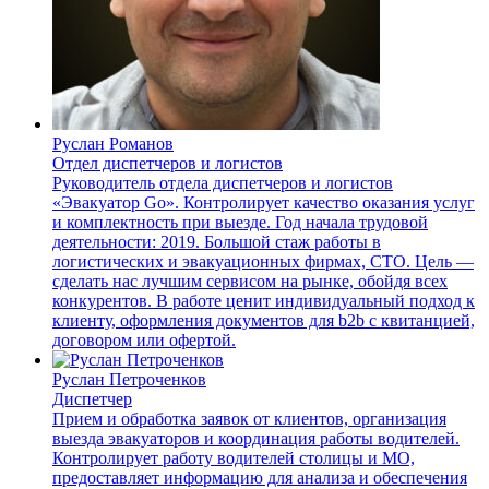
Руслан Романов
Отдел диспетчеров и логистов
Руководитель отдела диспетчеров и логистов
«Эвакуатор Go». Контролирует качество оказания услуг
и комплектность при выезде. Год начала трудовой
деятельности: 2019. Большой стаж работы в
логистических и эвакуационных фирмах, СТО. Цель —
сделать нас лучшим сервисом на рынке, обойдя всех
конкурентов. В работе ценит индивидуальный подход к
клиенту, оформления документов для b2b с квитанцией,
договором или офертой.
Руслан Петроченков
Диспетчер
Прием и обработка заявок от клиентов, организация
выезда эвакуаторов и координация работы водителей.
Контролирует работу водителей столицы и МО,
предоставляет информацию для анализа и обеспечения