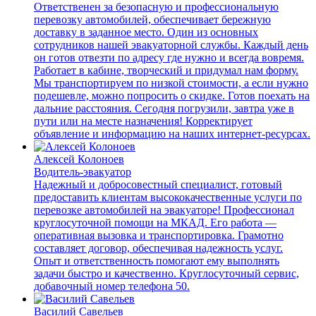
Ответственен за безопасную и профессиональную
перевозку автомобилей, обеспечивает бережную
доставку в заданное место. Один из основных
сотрудников нашей эвакуаторной службы. Каждый день
он готов отвезти по адресу где нужно и всегда вовремя.
Работает в кабине, творческий и придумал нам форму.
Мы транспортируем по низкой стоимости, а если нужно
подешевле, можно попросить о скидке. Готов поехать на
дальние расстояния. Сегодня погрузили, завтра уже в
пути или на месте назначения! Корректирует
объявление и информацию на наших интернет-ресурсах.
Алексей Колоноев
Водитель-эвакуатор
Надежный и добросовестный специалист, готовый
предоставить клиентам высококачественные услуги по
перевозке автомобилей на эвакуаторе! Профессионал
круглосуточной помощи на МКАД. Его работа —
оперативная вызовка и транспортировка. Грамотно
составляет договор, обеспечивая надежность услуг.
Опыт и ответственность помогают ему выполнять
задачи быстро и качественно. Круглосуточный сервис,
добавочный номер телефона 50.
Василий Савельев