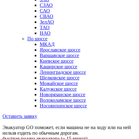
СЗАО
САО
СВАО
ЗелАО
ТАО
НАО
По шоссе
МКАД
Ярославское шоссе
Варшавское шоссе
Киевское шоссе
Каширское шоссе
Ленинградское шоссе
Щелковское шоссе
Можайское шоссе
Калужское шоссе
Новорязанское шоссе
Волоколамское шоссе
Носовихинское шоссе
Оставить заявку
Эвакуатор GO поможет, если машина не на ходу или на ней
нельзя ездить по обычным дорогам.
быстрая подача эвакуатора (~ 15 минут)