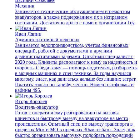
Василий Савельев
Механик
Занимается техническим обслуживанием и ремонтом
эвакуаторов, а также поддержанием их в исправном
состоянии. Достаточно долго с нами в организации Гоу.
Иван Ляпин
Административный персонал
Занимается делопроизводством, учетом финансовых
операций, работой с документами и другими
административными задачами. Опытный специалист с
2020 года. Клиенты располагают к нему за надежность и
скорость. Среди задач — помощь водителям, разбирается
в мощных машинах и спец технике. За годы научился
многому, знает, как двигаться дальше без лишних затрат.
Платить только по тарифу, честно. Номер платформы и
кабины 495.
Игорь Королев
Водитель-эвакуатор
Готов к оперативному реагированию на вызовы
клиентов и быстрому выезду на эвакуаторе на место
происшествия. Опытный спец по вывозу транспорта в
пределах Мск и МО в пределах 30км от базы. Знает, как
быстро организовать выгрузку, подобрать подходящий