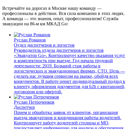
Встречайте на дорогах в Москве нашу команду —
профессионалы в действии. Вся сила компании в этих людях.
А команда — это знания, опыт, профессионализм! Служба
эвакуации на 86-м км МКАД Go:
Руслан Романов
Отдел диспетчеров и логистов
Руководитель отдела диспетчеров и логистов
«Эвакуатор Go». Контролирует качество оказания услуг
и комплектность при выезде. Год начала трудовой
деятельности: 2019. Большой стаж работы в
логистических и эвакуационных фирмах, СТО. Цель —
сделать нас лучшим сервисом на рынке, обойдя всех
конкурентов. В работе ценит индивидуальный подход к
клиенту, оформления документов для b2b с квитанцией,
договором или офертой.
Руслан Петроченков
Диспетчер
Прием и обработка заявок от клиентов, организация
выезда эвакуаторов и координация работы водителей.
Контролирует работу водителей столицы и МО,
предоставляет информацию для анализа и обеспечения