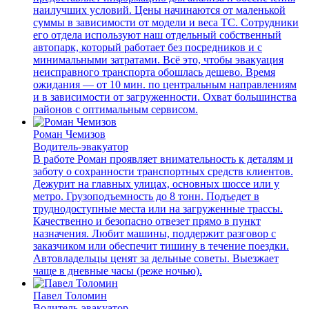
наилучших условий. Цены начинаются от маленькой
суммы в зависимости от модели и веса ТС. Сотрудники
его отдела используют наш отдельный собственный
автопарк, который работает без посредников и с
минимальными затратами. Всё это, чтобы эвакуация
неисправного транспорта обошлась дешево. Время
ожидания — от 10 мин. по центральным направлениям
и в зависимости от загруженности. Охват большинства
районов с оптимальным сервисом.
Роман Чемизов
Водитель-эвакуатор
В работе Роман проявляет внимательность к деталям и
заботу о сохранности транспортных средств клиентов.
Дежурит на главных улицах, основных шоссе или у
метро. Грузоподъемность до 8 тонн. Подъедет в
труднодоступные места или на загруженные трассы.
Качественно и безопасно отвезет прямо в пункт
назначения. Любит машины, поддержит разговор с
заказчиком или обеспечит тишину в течение поездки.
Автовладельцы ценят за дельные советы. Выезжает
чаще в дневные часы (реже ночью).
Павел Толомин
Водитель-эвакуатор