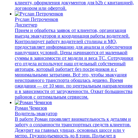
клиенту, оформления документов для b2b с квитанцией,
договором или офертой.
Руслан Петроченков
Диспетчер
Прием и обработка заявок от клиентов, организация
выезда эвакуаторов и координация работы водителей.
Контролирует работу водителей столицы и МО,
предоставляет информацию для анализа и обеспечения
наилучших условий. Цены начинаются от маленькой
суммы в зависимости от модели и веса ТС. Сотрудники
его отдела используют наш отдельный собственный
автопарк, который работает без посредников и с
минимальными затратами. Всё это, чтобы эвакуация
неисправного транспорта обошлась дешево. Время
ожидания — от 10 мин. по центральным направлениям
и в зависимости от загруженности. Охват большинства
районов с оптимальным сервисом.
Роман Чемизов
Водитель-эвакуатор
В работе Роман проявляет внимательность к деталям и
заботу о сохранности транспортных средств клиентов.
Дежурит на главных улицах, основных шоссе или у
метро. Грузоподъемность до 8 тонн. Подъедет в