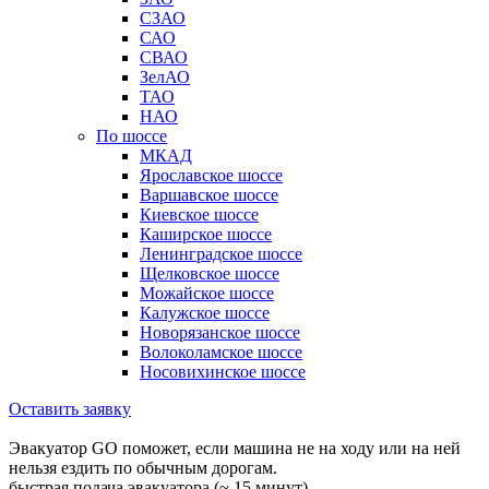
СЗАО
САО
СВАО
ЗелАО
ТАО
НАО
По шоссе
МКАД
Ярославское шоссе
Варшавское шоссе
Киевское шоссе
Каширское шоссе
Ленинградское шоссе
Щелковское шоссе
Можайское шоссе
Калужское шоссе
Новорязанское шоссе
Волоколамское шоссе
Носовихинское шоссе
Оставить заявку
Эвакуатор GO поможет, если машина не на ходу или на ней
нельзя ездить по обычным дорогам.
быстрая подача эвакуатора (~ 15 минут)