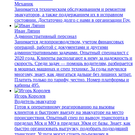
Механик
Занимается техническим обслуживанием и ремонтом
эвакуаторов, а также поддержанием их в исправном
состоянии. Достаточно долго с нами в организации Гоу.
Иван Ляпин
Административный персонал
Занимается делопроизводством, учетом финансовых
операций, работой с документами и другими
административными задачами. Опытный специалист с
2020 года. Клиенты располагают к нему за надежность и
скорость. Среди задач — помощь водителям, разбирается
в мощных машинах и спец технике. За годы научился
многому, знает, как двигаться дальше без лишних затрат.
Платить только по тарифу, честно. Номер платформы и
кабины 495.
Игорь Королев
Водитель-эвакуатор
Готов к оперативному реагированию на вызовы
клиентов и быстрому выезду на эвакуаторе на место
происшествия. Опытный спец по вывозу транспорта в
пределах Мск и МО в пределах 30км от базы. Знает, как
быстро организовать выгрузку, подобрать подходящий
транспорт. Услуги могут стоить по-разному в