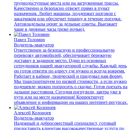
труднодоступные места или на загруженные трассы.
Качественно и безопасно отвезет прямо в пункт
назначения. Любит машины, поддержит разговор с
заказчиком или обеспечит тишину в течение поездки.
Автовладельцы ценят за дельные советы. Выезжает
чаще в дневные часы (реже ночью).
Павел Толомин
Водитель-эвакуатор
Ответственен за безопасную и профессиональную
перевозку автомобилей, обеспечивает бережную
доставку в заданное место. Один из основных
сотрудников нашей эвакуаторной службы. Каждый день
он готов отвезти по адресу где нужно и всегда вовремя.
Работает в кабине, творческий и придумал нам форму.
Мы транспортируем по низкой стоимости, а если нужно
подешевле, можно попросить о скидке. Готов поехать на
дальние расстояния. Сегодня погрузили, завтра уже в
пути или на месте назначения! Корректирует
объявление и информацию на наших интернет-ресурсах.
Алексей Колоноев
Водитель-эвакуатор
Надежный и добросовестный специалист, готовый
предоставить клиентам высококачественные услуги по