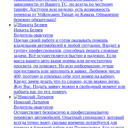
зависимости от Вашего ТС, но всегда по честному
тарифу. Доступен всю неделю, есть возможность
перевоза от Volkswagen Tiguan до Камаза. Обращение
бережно обязательно!
Никита Беляев
Водитель-эвакуатор
Предан своей работе и готов оказывать помощь
владельцам автомобилей в любой ситуации. Входит в
группу профессионалов, способных решать сложные
задачи. Всё осуществляется быстро и надежно. Если
масса вашего авто выше нормы или недостаточно
просвета, он поможет. Но всю информацию лучше
предоставить или заполнить в заявке. Любимое число
400, поэтому и отвоевал себе этот номер на кабину.
Кредо: зачем делать что-то сложно, если можно легко.
Жду Вас. Подать заявку можно в свободный момент или
набрать нас по тел. номеру.
Николай Латыров
Водитель-эвакуатор
Осуществляет безопасную и профессиональную
перевозку автомобилей. Опытный специалист, который
всегда точно знает, сколько времени потребуется для
приезда в ближний район или Подмосковье. Его услуги