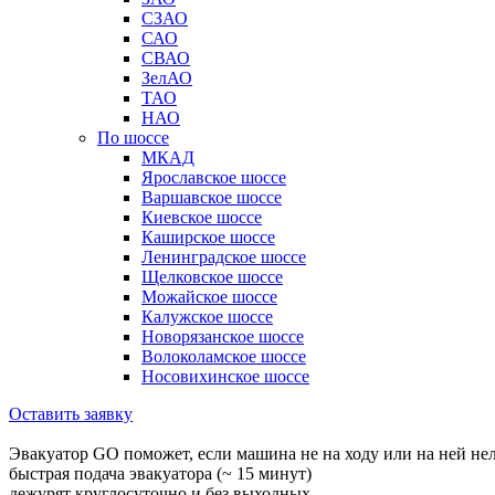
СЗАО
САО
СВАО
ЗелАО
ТАО
НАО
По шоссе
МКАД
Ярославское шоссе
Варшавское шоссе
Киевское шоссе
Каширское шоссе
Ленинградское шоссе
Щелковское шоссе
Можайское шоссе
Калужское шоссе
Новорязанское шоссе
Волоколамское шоссе
Носовихинское шоссе
Оставить заявку
Эвакуатор GO поможет, если машина не на ходу или на ней не
быстрая подача эвакуатора (~ 15 минут)
дежурят круглосуточно и без выходных