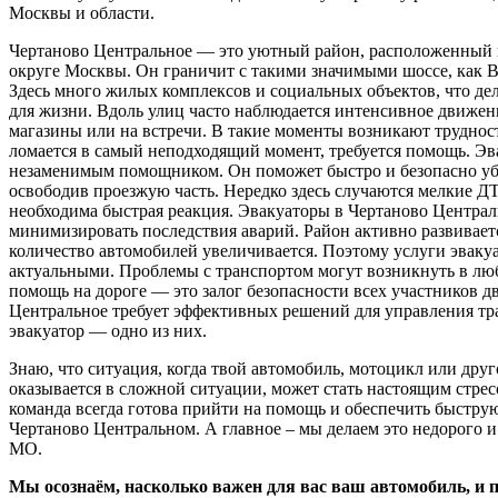
Москвы и области.
Чертаново Центральное — это уютный район, расположенны
округе Москвы. Он граничит с такими значимыми шоссе, как 
Здесь много жилых комплексов и социальных объектов, что де
для жизни. Вдоль улиц часто наблюдается интенсивное движени
магазины или на встречи. В такие моменты возникают трудност
ломается в самый неподходящий момент, требуется помощь. Эв
незаменимым помощником. Он поможет быстро и безопасно уб
освободив проезжую часть. Нередко здесь случаются мелкие Д
необходима быстрая реакция. Эвакуаторы в Чертаново Централ
минимизировать последствия аварий. Район активно развивает
количество автомобилей увеличивается. Поэтому услуги эвакуа
актуальными. Проблемы с транспортом могут возникнуть в люб
помощь на дороге — это залог безопасности всех участников д
Центральное требует эффективных решений для управления т
эвакуатор — одно из них.
Знаю, что ситуация, когда твой автомобиль, мотоцикл или друг
оказывается в сложной ситуации, может стать настоящим стрес
команда всегда готова прийти на помощь и обеспечить быстру
Чертаново Центральном. А главное – мы делаем это недорого и
МО.
Мы осознаём, насколько важен для вас ваш автомобиль, и