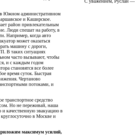
С уважением, Руслан —
й в Южном административном
Варшавское и Каширское.
лает район привлекательным
е. Люди спешат на работу, в
и. Например, когда авто
акуатор может оказаться
рать машину с дороги,
ТП. В таких ситуациях
ьном часто вызывают, чтобы
ся, и с каждым годом
тора становятся все более
ое время суток. Быстрая
вижения. Чертаново
ранспортными потоками, и
ое транспортное средство
сом. Но не переживай, наша
ю и качественную эвакуацию в
 круглосуточно в Москве и
 приложим максимум усилий,