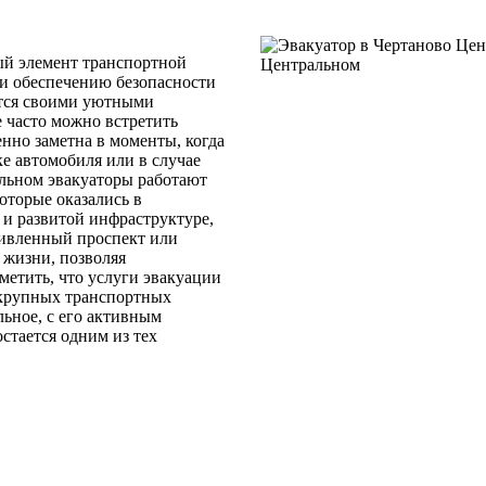
ый элемент транспортной
и обеспечению безопасности
ится своими уютными
е часто можно встретить
нно заметна в моменты, когда
 автомобиля или в случае
льном эвакуаторы работают
оторые оказались в
и развитой инфраструктуре,
живленный проспект или
 жизни, позволяя
метить, что услуги эвакуации
е крупных транспортных
льное, с его активным
стается одним из тех