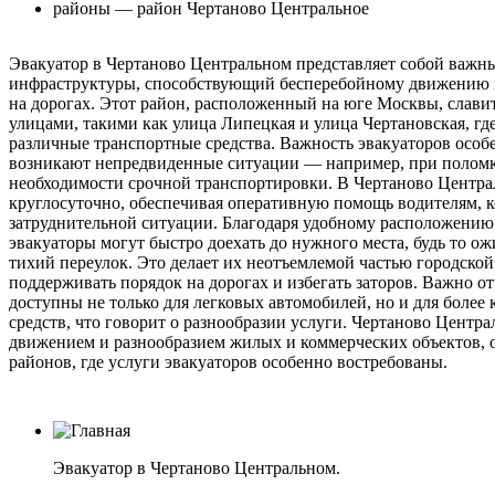
районы — район Чертаново Центральное
Эвакуатор в Чертаново Центральном представляет собой важн
инфраструктуры, способствующий бесперебойному движению 
на дорогах. Этот район, расположенный на юге Москвы, слав
улицами, такими как улица Липецкая и улица Чертановская, гд
различные транспортные средства. Важность эвакуаторов особе
возникают непредвиденные ситуации — например, при поломке
необходимости срочной транспортировки. В Чертаново Центра
круглосуточно, обеспечивая оперативную помощь водителям, к
затруднительной ситуации. Благодаря удобному расположению 
эвакуаторы могут быстро доехать до нужного места, будь то о
тихий переулок. Это делает их неотъемлемой частью городской
поддерживать порядок на дорогах и избегать заторов. Важно от
доступны не только для легковых автомобилей, но и для боле
средств, что говорит о разнообразии услуги. Чертаново Центра
движением и разнообразием жилых и коммерческих объектов, о
районов, где услуги эвакуаторов особенно востребованы.
Эвакуатор в Чертаново Центральном.