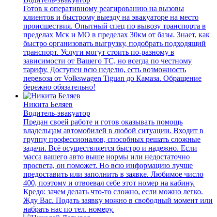
Готов к оперативному реагированию на вызовы
клиентов и быстрому выезду на эвакуаторе на место
происшествия. Опытный спец по вывозу транспорта в
пределах Мск и МО в пределах 30км от базы. Знает, как
быстро организовать выгрузку, подобрать подходящий
транспорт. Услуги могут стоить по-разному в
зависимости от Вашего ТС, но всегда по честному
тарифу. Доступен всю неделю, есть возможность
перевоза от Volkswagen Tiguan до Камаза. Обращение
бережно обязательно!
Никита Беляев
Водитель-эвакуатор
Предан своей работе и готов оказывать помощь
владельцам автомобилей в любой ситуации. Входит в
группу профессионалов, способных решать сложные
задачи. Всё осуществляется быстро и надежно. Если
масса вашего авто выше нормы или недостаточно
просвета, он поможет. Но всю информацию лучше
предоставить или заполнить в заявке. Любимое число
400, поэтому и отвоевал себе этот номер на кабину.
Кредо: зачем делать что-то сложно, если можно легко.
Жду Вас. Подать заявку можно в свободный момент или
набрать нас по тел. номеру.