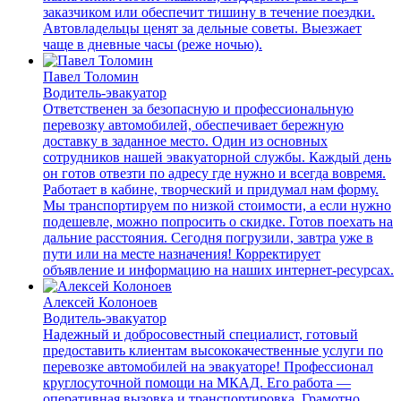
заказчиком или обеспечит тишину в течение поездки.
Автовладельцы ценят за дельные советы. Выезжает
чаще в дневные часы (реже ночью).
Павел Толомин
Водитель-эвакуатор
Ответственен за безопасную и профессиональную
перевозку автомобилей, обеспечивает бережную
доставку в заданное место. Один из основных
сотрудников нашей эвакуаторной службы. Каждый день
он готов отвезти по адресу где нужно и всегда вовремя.
Работает в кабине, творческий и придумал нам форму.
Мы транспортируем по низкой стоимости, а если нужно
подешевле, можно попросить о скидке. Готов поехать на
дальние расстояния. Сегодня погрузили, завтра уже в
пути или на месте назначения! Корректирует
объявление и информацию на наших интернет-ресурсах.
Алексей Колоноев
Водитель-эвакуатор
Надежный и добросовестный специалист, готовый
предоставить клиентам высококачественные услуги по
перевозке автомобилей на эвакуаторе! Профессионал
круглосуточной помощи на МКАД. Его работа —
оперативная вызовка и транспортировка. Грамотно