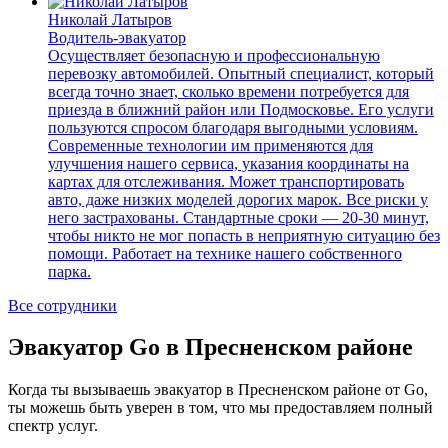
Николай Латыров
Водитель-эвакуатор
Осуществляет безопасную и профессиональную
перевозку автомобилей. Опытный специалист, который
всегда точно знает, сколько времени потребуется для
приезда в ближний район или Подмосковье. Его услуги
пользуются спросом благодаря выгодными условиям.
Современные технологии им применяются для
улучшения нашего сервиса, указания координаты на
картах для отслеживания. Может транспортировать
авто, даже низких моделей дорогих марок. Все риски у
него застрахованы. Стандартные сроки — 20-30 минут,
чтобы никто не мог попасть в неприятную ситуацию без
помощи. Работает на технике нашего собственного
парка.
Все сотрудники
Эвакуатор Go в Пресненском районе
Когда ты вызываешь эвакуатор в Пресненском районе от Go,
ты можешь быть уверен в том, что мы предоставляем полный
спектр услуг.