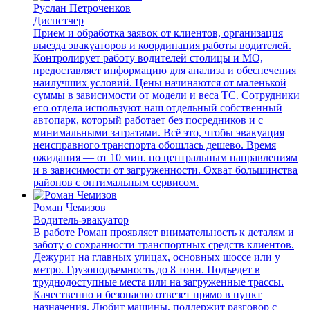
Руслан Петроченков
Диспетчер
Прием и обработка заявок от клиентов, организация
выезда эвакуаторов и координация работы водителей.
Контролирует работу водителей столицы и МО,
предоставляет информацию для анализа и обеспечения
наилучших условий. Цены начинаются от маленькой
суммы в зависимости от модели и веса ТС. Сотрудники
его отдела используют наш отдельный собственный
автопарк, который работает без посредников и с
минимальными затратами. Всё это, чтобы эвакуация
неисправного транспорта обошлась дешево. Время
ожидания — от 10 мин. по центральным направлениям
и в зависимости от загруженности. Охват большинства
районов с оптимальным сервисом.
Роман Чемизов
Водитель-эвакуатор
В работе Роман проявляет внимательность к деталям и
заботу о сохранности транспортных средств клиентов.
Дежурит на главных улицах, основных шоссе или у
метро. Грузоподъемность до 8 тонн. Подъедет в
труднодоступные места или на загруженные трассы.
Качественно и безопасно отвезет прямо в пункт
назначения. Любит машины, поддержит разговор с