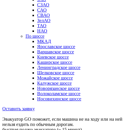
СЗАО
САО
СВАО
ЗелАО
ТАО
НАО
По шоссе
МКАД
Ярославское шоссе
Варшавское шоссе
Киевское шоссе
Каширское шоссе
Ленинградское шоссе
Щелковское шоссе
Можайское шоссе
Калужское шоссе
Новорязанское шоссе
Волоколамское шоссе
Носовихинское шоссе
Оставить заявку
Эвакуатор GO поможет, если машина не на ходу или на ней
нельзя ездить по обычным дорогам.
быстрая подача эвакуатора (~ 15 минут)