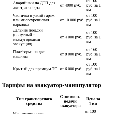
от 100
Аварийный на ДТП для
от 4000 руб.
руб. за 1
автотранспорта
км
Частичка в узкий гараж
от 100
или многоуровневая
от 10 000 руб.
руб. за 1
парковка
км
Дальние поездки
от 100
(попутный +
от 4 000 руб.
руб. за 1
междугородняя
км
эвакуация)
от 160
Платформа на две
от 8 000 руб.
руб. за 1
машины
км
от 100
Крытый для премиум ТС
от 6 000 руб.
руб. за 1
км
Тарифы на эвакуатор-манипулятор
Стоимость
Тип транспортного
Цена за
подачи
средства
1 км
эвакуатора
от 100
Манипулятор для