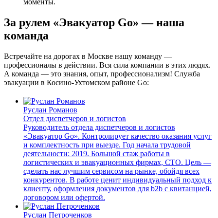
моменты.
За рулем «Эвакуатор Go» — наша
команда
Встречайте на дорогах в Москве нашу команду —
профессионалы в действии. Вся сила компании в этих людях.
А команда — это знания, опыт, профессионализм! Служба
эвакуации в Косино-Ухтомском районе Go:
Руслан Романов
Отдел диспетчеров и логистов
Руководитель отдела диспетчеров и логистов
«Эвакуатор Go». Контролирует качество оказания услуг
и комплектность при выезде. Год начала трудовой
деятельности: 2019. Большой стаж работы в
логистических и эвакуационных фирмах, СТО. Цель —
сделать нас лучшим сервисом на рынке, обойдя всех
конкурентов. В работе ценит индивидуальный подход к
клиенту, оформления документов для b2b с квитанцией,
договором или офертой.
Руслан Петроченков