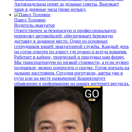
Автовладельцы ценят за дельные советы. Выезжает
чаще в дневные часы (реже ночью).
Павел Толомин
Водитель-эвакуатор
Ответственен за безопасную и профессиональную
перевозку автомобилей, обеспечивает бережную
доставку в заданное место. Один из основных
сотрудников нашей эвакуаторной службы. Каждый день
он готов отвезти по адресу где нужно и всегда вовремя.
Работает в кабине, творческий и придумал нам форму.
Мы транспортируем по низкой стоимости, а если нужно
подешевле, можно попросить о скидке. Готов поехать на
дальние расстояния. Сегодня погрузили, завтра уже в
пути или на месте назначения! Корректирует
объявление и информацию на наших интернет-ресурсах.