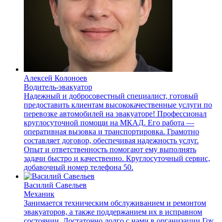
Алексей Колоноев
Водитель-эвакуатор
Надежный и добросовестный специалист, готовый
предоставить клиентам высококачественные услуги по
перевозке автомобилей на эвакуаторе! Профессионал
круглосуточной помощи на МКАД. Его работа —
оперативная вызовка и транспортировка. Грамотно
составляет договор, обеспечивая надежность услуг.
Опыт и ответственность помогают ему выполнять
задачи быстро и качественно. Круглосуточный сервис,
добавочный номер телефона 50.
Василий Савельев
Механик
Занимается техническим обслуживанием и ремонтом
эвакуаторов, а также поддержанием их в исправном
состоянии. Достаточно долго с нами в организации Гоу.