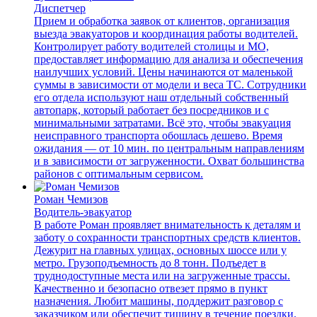
Диспетчер
Прием и обработка заявок от клиентов, организация
выезда эвакуаторов и координация работы водителей.
Контролирует работу водителей столицы и МО,
предоставляет информацию для анализа и обеспечения
наилучших условий. Цены начинаются от маленькой
суммы в зависимости от модели и веса ТС. Сотрудники
его отдела используют наш отдельный собственный
автопарк, который работает без посредников и с
минимальными затратами. Всё это, чтобы эвакуация
неисправного транспорта обошлась дешево. Время
ожидания — от 10 мин. по центральным направлениям
и в зависимости от загруженности. Охват большинства
районов с оптимальным сервисом.
Роман Чемизов
Водитель-эвакуатор
В работе Роман проявляет внимательность к деталям и
заботу о сохранности транспортных средств клиентов.
Дежурит на главных улицах, основных шоссе или у
метро. Грузоподъемность до 8 тонн. Подъедет в
труднодоступные места или на загруженные трассы.
Качественно и безопасно отвезет прямо в пункт
назначения. Любит машины, поддержит разговор с
заказчиком или обеспечит тишину в течение поездки.