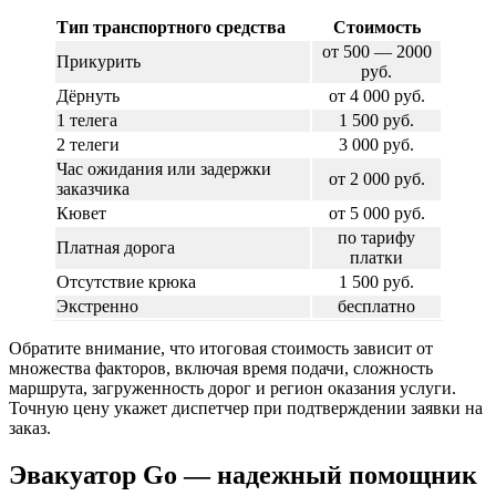
Тип транспортного средства
Стоимость
от 500 — 2000
Прикурить
руб.
Дёрнуть
от 4 000 руб.
1 телега
1 500 руб.
2 телеги
3 000 руб.
Час ожидания или задержки
от 2 000 руб.
заказчика
Кювет
от 5 000 руб.
по тарифу
Платная дорога
платки
Отсутствие крюка
1 500 руб.
Экстренно
бесплатно
Обратите внимание, что итоговая стоимость зависит от
множества факторов, включая время подачи, сложность
маршрута, загруженность дорог и регион оказания услуги.
Точную цену укажет диспетчер при подтверждении заявки на
заказ.
Эвакуатор Go — надежный помощник