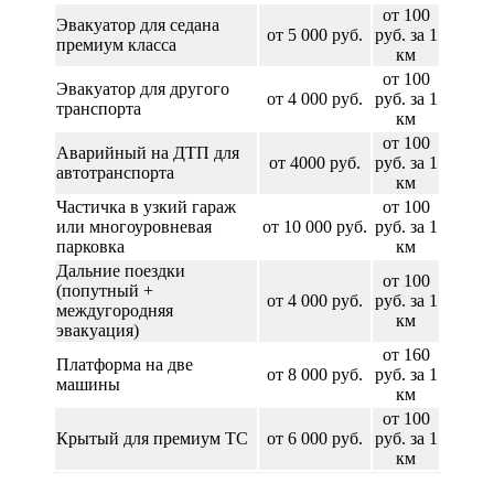
от 100
Эвакуатор для седана
от 5 000 руб.
руб. за 1
премиум класса
км
от 100
Эвакуатор для другого
от 4 000 руб.
руб. за 1
транспорта
км
от 100
Аварийный на ДТП для
от 4000 руб.
руб. за 1
автотранспорта
км
Частичка в узкий гараж
от 100
или многоуровневая
от 10 000 руб.
руб. за 1
парковка
км
Дальние поездки
от 100
(попутный +
от 4 000 руб.
руб. за 1
междугородняя
км
эвакуация)
от 160
Платформа на две
от 8 000 руб.
руб. за 1
машины
км
от 100
Крытый для премиум ТС
от 6 000 руб.
руб. за 1
км