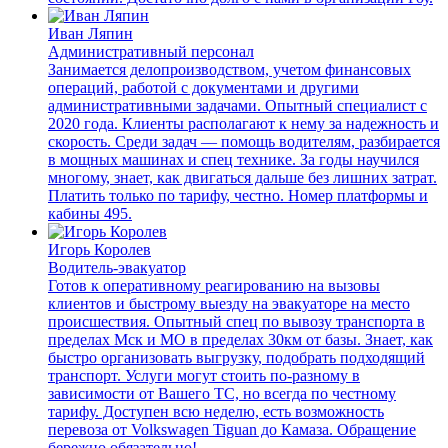
Иван Ляпин
Административный персонал
Занимается делопроизводством, учетом финансовых
операций, работой с документами и другими
административными задачами. Опытный специалист с
2020 года. Клиенты располагают к нему за надежность и
скорость. Среди задач — помощь водителям, разбирается
в мощных машинах и спец технике. За годы научился
многому, знает, как двигаться дальше без лишних затрат.
Платить только по тарифу, честно. Номер платформы и
кабины 495.
Игорь Королев
Водитель-эвакуатор
Готов к оперативному реагированию на вызовы
клиентов и быстрому выезду на эвакуаторе на место
происшествия. Опытный спец по вывозу транспорта в
пределах Мск и МО в пределах 30км от базы. Знает, как
быстро организовать выгрузку, подобрать подходящий
транспорт. Услуги могут стоить по-разному в
зависимости от Вашего ТС, но всегда по честному
тарифу. Доступен всю неделю, есть возможность
перевоза от Volkswagen Tiguan до Камаза. Обращение
бережно обязательно!