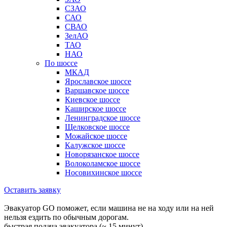
СЗАО
САО
СВАО
ЗелАО
ТАО
НАО
По шоссе
МКАД
Ярославское шоссе
Варшавское шоссе
Киевское шоссе
Каширское шоссе
Ленинградское шоссе
Щелковское шоссе
Можайское шоссе
Калужское шоссе
Новорязанское шоссе
Волоколамское шоссе
Носовихинское шоссе
Оставить заявку
Эвакуатор GO поможет, если машина не на ходу или на ней
нельзя ездить по обычным дорогам.
быстрая подача эвакуатора (~ 15 минут)