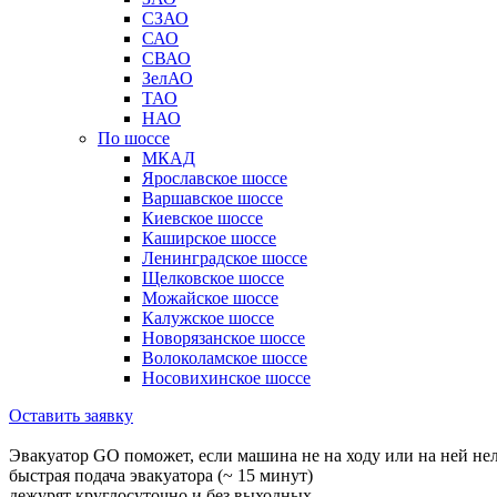
СЗАО
САО
СВАО
ЗелАО
ТАО
НАО
По шоссе
МКАД
Ярославское шоссе
Варшавское шоссе
Киевское шоссе
Каширское шоссе
Ленинградское шоссе
Щелковское шоссе
Можайское шоссе
Калужское шоссе
Новорязанское шоссе
Волоколамское шоссе
Носовихинское шоссе
Оставить заявку
Эвакуатор GO поможет, если машина не на ходу или на ней не
быстрая подача эвакуатора (~ 15 минут)
дежурят круглосуточно и без выходных