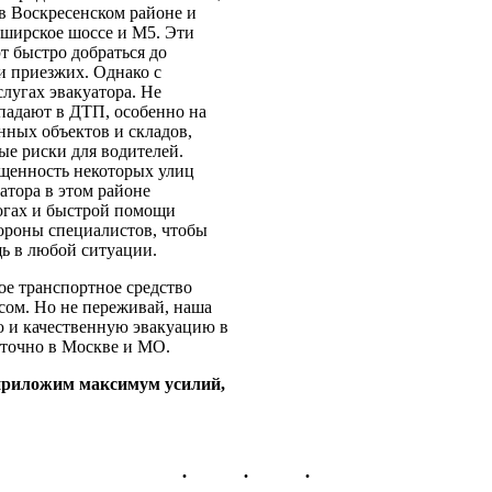
в Воскресенском районе и
ширское шоссе и М5. Эти
т быстро добраться до
и приезжих. Однако с
слугах эвакуатора. Не
опадают в ДТП, особенно на
ных объектов и складов,
ые риски для водителей.
ещенность некоторых улиц
атора в этом районе
рогах и быстрой помощи
тороны специалистов, чтобы
ь в любой ситуации.
ое транспортное средство
сом. Но не переживай, наша
ю и качественную эвакуацию в
уточно в Москве и МО.
 приложим максимум усилий,