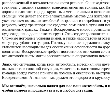
расположенный в юго-восточной части региона. Он находится 
граничит с такими важными транспортными артериями, как Ка
дороги соединяют город с крупными мегаполисами и позволяю
столицы, что делает его привлекательным местом для жителей 
увеличением потока автомобилей возрастает и потребность в у
редкость, когда транспортные средства ломаются в пути или п
оживленных трассах. Также в Воскресенском много промышлен
куда ежедневно доставляются грузы. Это создает дополнительн
Сложные погодные условия зимой, а также недостаточная осв
могут усугублять ситуацию. Поэтому наличие надежного эваку
становится необходимым для обеспечения безопасности на до
водителям. Воскресенское требует постоянного внимания со с
все автомобилисты могли рассчитывать на оперативную помощ
Знаю, что ситуация, когда твой автомобиль, мотоцикл или друг
оказывается в сложной ситуации, может стать настоящим стрес
команда всегда готова прийти на помощь и обеспечить быстру
Воскресенском. А главное – мы делаем это недорого и круглос
Мы осознаём, насколько важен для вас ваш автомобиль, и
чтобы помочь и поддержать вас в любой ситуации.