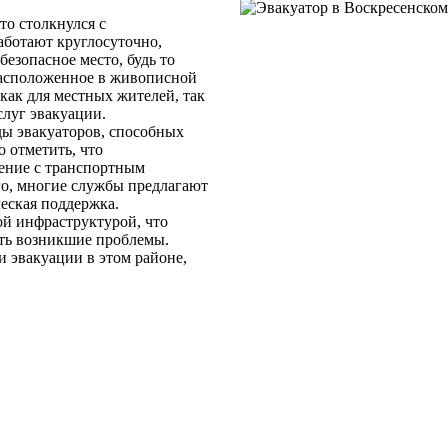
то столкнулся с
ботают круглосуточно,
езопасное место, будь то
расположенное в живописной
как для местных жителей, так
слуг эвакуации.
ы эвакуаторов, способных
 отметить, что
ение с транспортным
го, многие службы предлагают
еская поддержка.
ой инфраструктурой, что
ять возникшие проблемы.
и эвакуации в этом районе,