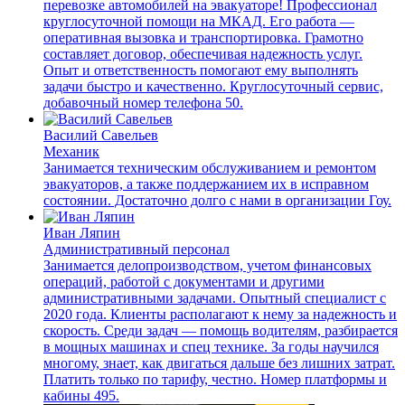
перевозке автомобилей на эвакуаторе! Профессионал
круглосуточной помощи на МКАД. Его работа —
оперативная вызовка и транспортировка. Грамотно
составляет договор, обеспечивая надежность услуг.
Опыт и ответственность помогают ему выполнять
задачи быстро и качественно. Круглосуточный сервис,
добавочный номер телефона 50.
Василий Савельев
Механик
Занимается техническим обслуживанием и ремонтом
эвакуаторов, а также поддержанием их в исправном
состоянии. Достаточно долго с нами в организации Гоу.
Иван Ляпин
Административный персонал
Занимается делопроизводством, учетом финансовых
операций, работой с документами и другими
административными задачами. Опытный специалист с
2020 года. Клиенты располагают к нему за надежность и
скорость. Среди задач — помощь водителям, разбирается
в мощных машинах и спец технике. За годы научился
многому, знает, как двигаться дальше без лишних затрат.
Платить только по тарифу, честно. Номер платформы и
кабины 495.