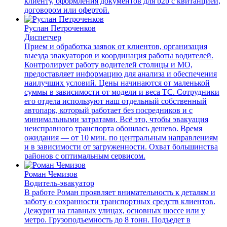
клиенту, оформления документов для b2b с квитанцией,
договором или офертой.
Руслан Петроченков
Диспетчер
Прием и обработка заявок от клиентов, организация
выезда эвакуаторов и координация работы водителей.
Контролирует работу водителей столицы и МО,
предоставляет информацию для анализа и обеспечения
наилучших условий. Цены начинаются от маленькой
суммы в зависимости от модели и веса ТС. Сотрудники
его отдела используют наш отдельный собственный
автопарк, который работает без посредников и с
минимальными затратами. Всё это, чтобы эвакуация
неисправного транспорта обошлась дешево. Время
ожидания — от 10 мин. по центральным направлениям
и в зависимости от загруженности. Охват большинства
районов с оптимальным сервисом.
Роман Чемизов
Водитель-эвакуатор
В работе Роман проявляет внимательность к деталям и
заботу о сохранности транспортных средств клиентов.
Дежурит на главных улицах, основных шоссе или у
метро. Грузоподъемность до 8 тонн. Подъедет в