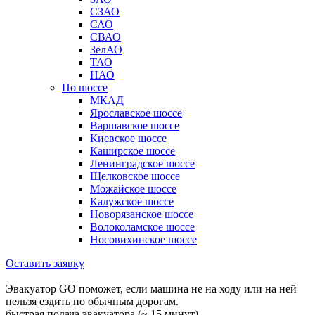
СЗАО
САО
СВАО
ЗелАО
ТАО
НАО
По шоссе
МКАД
Ярославское шоссе
Варшавское шоссе
Киевское шоссе
Каширское шоссе
Ленинградское шоссе
Щелковское шоссе
Можайское шоссе
Калужское шоссе
Новорязанское шоссе
Волоколамское шоссе
Носовихинское шоссе
Оставить заявку
Эвакуатор GO поможет, если машина не на ходу или на ней
нельзя ездить по обычным дорогам.
быстрая подача эвакуатора (~ 15 минут)