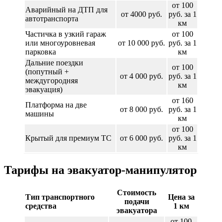
от 100
Аварийный на ДТП для
от 4000 руб.
руб. за 1
автотранспорта
км
Частичка в узкий гараж
от 100
или многоуровневая
от 10 000 руб.
руб. за 1
парковка
км
Дальние поездки
от 100
(попутный +
от 4 000 руб.
руб. за 1
междугородняя
км
эвакуация)
от 160
Платформа на две
от 8 000 руб.
руб. за 1
машины
км
от 100
Крытый для премиум ТС
от 6 000 руб.
руб. за 1
км
Тарифы на эвакуатор-манипулятор
Стоимость
Тип транспортного
Цена за
подачи
средства
1 км
эвакуатора
от 100