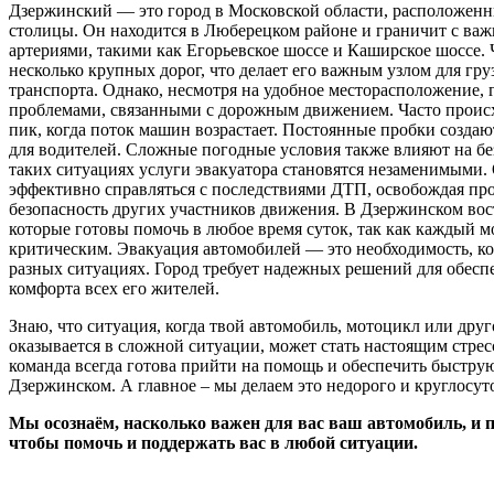
Дзержинский — это город в Московской области, расположенн
столицы. Он находится в Люберецком районе и граничит с в
артериями, такими как Егорьевское шоссе и Каширское шоссе. 
несколько крупных дорог, что делает его важным узлом для гру
транспорта. Однако, несмотря на удобное месторасположение, г
проблемами, связанными с дорожным движением. Часто происх
пик, когда поток машин возрастает. Постоянные пробки созда
для водителей. Сложные погодные условия также влияют на без
таких ситуациях услуги эвакуатора становятся незаменимыми.
эффективно справляться с последствиями ДТП, освобождая про
безопасность других участников движения. В Дзержинском вос
которые готовы помочь в любое время суток, так как каждый м
критическим. Эвакуация автомобилей — это необходимость, ко
разных ситуациях. Город требует надежных решений для обесп
комфорта всех его жителей.
Знаю, что ситуация, когда твой автомобиль, мотоцикл или друг
оказывается в сложной ситуации, может стать настоящим стрес
команда всегда готова прийти на помощь и обеспечить быстру
Дзержинском. А главное – мы делаем это недорого и круглосу
Мы осознаём, насколько важен для вас ваш автомобиль, и
чтобы помочь и поддержать вас в любой ситуации.