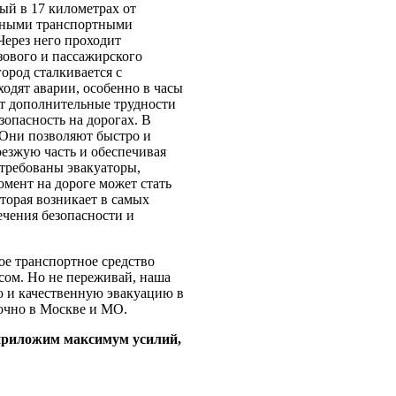
ый в 17 километрах от
ажными транспортными
Через него проходит
зового и пассажирского
ород сталкивается с
одят аварии, особенно в часы
ют дополнительные трудности
опасность на дорогах. В
 Они позволяют быстро и
езжую часть и обеспечивая
требованы эвакуаторы,
омент на дороге может стать
торая возникает в самых
ечения безопасности и
ое транспортное средство
сом. Но не переживай, наша
ю и качественную эвакуацию в
точно в Москве и МО.
 приложим максимум усилий,