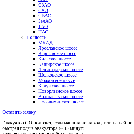
СЗАО
САО
СВАО
ЗелАО
ТАО
НАО
По шоссе
МКАД
Ярославское шоссе
Варшавское шоссе
Киевское шоссе
Каширское шоссе
Ленинградское шоссе
Щелковское шоссе
Можайское шоссе
Калужское шоссе
Новорязанское шоссе
Волоколамское шоссе
Носовихинское шоссе
Оставить заявку
Эвакуатор GO поможет, если машина не на ходу или на ней не
быстрая подача эвакуатора (~ 15 минут)
дежурят круглосуточно и без выходных