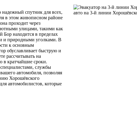
 надежный спутник для всех,
иля в этом живописном районе
она проходит через
уютными улицами, такими как
 Бор находится в пределах
и и природными уголками. В
ости к основным
тор обуславливает быструю и
те рассчитывать на
ю в кратчайшие сроки.
специалистами, службы
 вашего автомобиля, позволяя
линию Хорошёвского
 для автомобилистов, которые
.