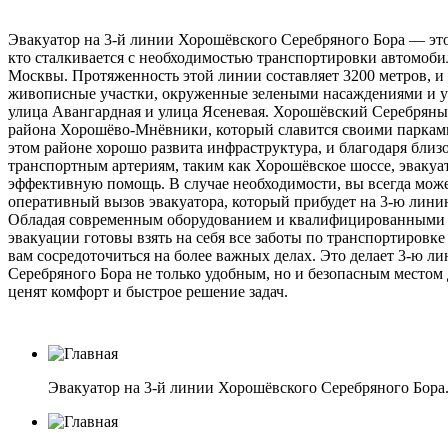
Эвакуатор на 3-й линии Хорошёвского Серебряного Бора — это
кто сталкивается с необходимостью транспортировки автомоб
Москвы. Протяженность этой линии составляет 3200 метров, и 
живописные участки, окруженные зелеными насаждениями и 
улица Авангардная и улица Ясеневая. Хорошёвский Серебряный
района Хорошёво-Мнёвники, который славится своими паркам
этом районе хорошо развита инфраструктура, и благодаря близ
транспортным артериям, таким как Хорошёвское шоссе, эвакуа
эффективную помощь. В случае необходимости, вы всегда може
оперативный вызов эвакуатора, который прибудет на 3-ю лини
Обладая современным оборудованием и квалифицированными 
эвакуации готовы взять на себя все заботы по транспортировке
вам сосредоточиться на более важных делах. Это делает 3-ю 
Серебряного Бора не только удобным, но и безопасным местом
ценят комфорт и быстрое решение задач.
Эвакуатор на 3-й линии Хорошёвского Серебряного Бора