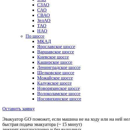
СЗАО
САО
СВАО
ЗелАО
ТАО
НАО
По шоссе
МКАД
Ярославское шоссе
Варшавское шоссе
Киевское шоссе
Каширское шоссе
Ленинградское шоссе
Щелковское шоссе
Можайское шоссе
Калужское шоссе
Новорязанское шоссе
Волоколамское шоссе
Носовихинское шоссе
Оставить заявку
Эвакуатор GO поможет, если машина не на ходу или на ней не
быстрая подача эвакуатора (~ 15 минут)
дежурят круглосуточно и без выходных