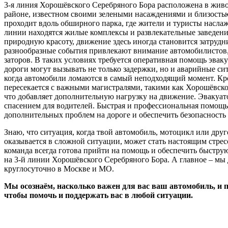
3-я линия Хорошёвского Серебряного Бора расположена в жив
районе, известном своими зелеными насаждениями и близостью
проходит вдоль обширного парка, где жители и туристы насла
линии находятся жилые комплексы и развлекательные заведени
природную красоту, движение здесь иногда становится затруд
разнообразные события привлекают внимание автомобилистов, 
заторов. В таких условиях требуется оперативная помощь эвак
дороги могут вызывать не только задержки, но и аварийные сит
когда автомобили ломаются в самый неподходящий момент. Кро
пересекается с важными магистралями, такими как Хорошёвско
что добавляет дополнительную нагрузку на движение. Эвакуато
спасением для водителей. Быстрая и профессиональная помощь
дополнительных проблем на дороге и обеспечить безопасность
Знаю, что ситуация, когда твой автомобиль, мотоцикл или друг
оказывается в сложной ситуации, может стать настоящим стрес
команда всегда готова прийти на помощь и обеспечить быстру
на 3-й линии Хорошёвского Серебряного Бора. А главное – мы 
круглосуточно в Москве и МО.
Мы осознаём, насколько важен для вас ваш автомобиль, и
чтобы помочь и поддержать вас в любой ситуации.