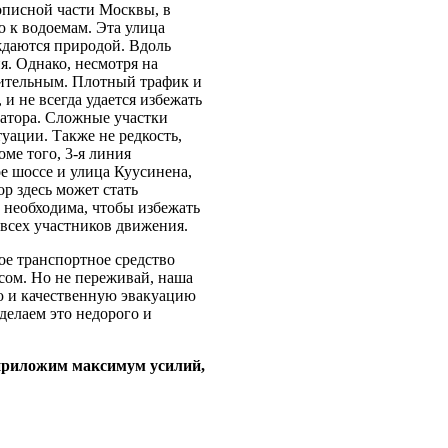
описной части Москвы, в
 к водоемам. Эта улица
ждаются природой. Вдоль
я. Однако, несмотря на
нительным. Плотный трафик и
и не всегда удается избежать
уатора. Сложные участки
уации. Также не редкость,
ме того, 3-я линия
е шоссе и улица Куусинена,
р здесь может стать
 необходима, чтобы избежать
 всех участников движения.
ое транспортное средство
сом. Но не переживай, наша
ю и качественную эвакуацию
делаем это недорого и
 приложим максимум усилий,