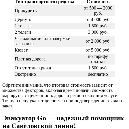
Тип транспортного средства
Стоимость
от 500 — 2000
Прикурить
руб.
Дёрнуть
от 4 000 руб.
1 телега
1 500 руб.
2 телеги
3 000 руб.
Час ожидания или задержки
от 2 000 руб.
заказчика
Кювет
от 5 000 руб.
по тарифу
Платная дорога
платки
Отсутствие крюка
1 500 руб.
Экстренно
бесплатно
Обратите внимание, что итоговая стоимость зависит от
множества факторов, включая время подачи, сложность
маршрута, загруженность дорог и регион оказания услуги.
Точную цену укажет диспетчер при подтверждении заявки на
заказ.
Эвакуатор Go — надежный помощник
на Савёловской линии!