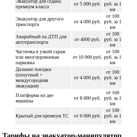
Эвакуатор для седана
от 5 000 руб.
руб. за 1
премиум класса
км
от 100
Эвакуатор для другого
от 4 000 руб.
руб. за 1
транспорта
км
от 100
Аварийный на ДТП для
от 4000 руб.
руб. за 1
автотранспорта
км
Частичка в узкий гараж
от 100
или многоуровневая
от 10 000 руб.
руб. за 1
парковка
км
Дальние поездки
от 100
(попутный +
от 4 000 руб.
руб. за 1
междугородняя
км
эвакуация)
от 160
Платформа на две
от 8 000 руб.
руб. за 1
машины
км
от 100
Крытый для премиум ТС
от 6 000 руб.
руб. за 1
км
Тарифы на эвакуатор-манипулятор