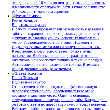
ожидания — от 10 мин. по центральным направлениям
и в зависимости от загруженности. Охват большинства
районов с оптимальным сервисом.
Роман Чемизов
Водитель-эвакуатор
В работе Роман проявляет внимательность к деталям и
заботу о сохранности транспортных средств клиентов.
Дежурит на главных улицах, основных шоссе или у
метро. Грузоподъемность до 8 тонн. Подъедет в
труднодоступные места или на загруженные трассы.
Качественно и безопасно отвезет прямо в пункт
назначения. Любит машины, поддержит разговор с
заказчиком или обеспечит тишину в течение поездки.
Автовладельцы ценят за дельные советы. Выезжает
чаще в дневные часы (реже ночью).
Павел Толомин
Водитель-эвакуатор
Ответственен за безопасную и профессиональную
перевозку автомобилей, обеспечивает бережную
доставку в заданное место. Один из основных
сотрудников нашей эвакуаторной службы. Каждый день
он готов отвезти по адресу где нужно и всегда вовремя.
Работает в кабине, творческий и придумал нам форму.