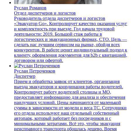
Руслан Романов
Отдел диспетчеров и логистов
Руководитель отдела диспетчеров и логистов
«Эвакуатор Go». Контролирует качество оказания услуг
и комплектность при выезде. Год начала трудовой
деятельности: 2019. Большой стаж работы в
логистических и эвакуационных фирмах, СТО. Цель —
сделать нас лучшим сервисом на рынке, обойдя всех
конкурентов. В работе ценит индивидуальный подход к
клиенту, оформления документов для b2b с квитанцией,
договором или офертой.
Руслан Петроченков
Диспетчер
Прием и обработка заявок от клиентов, организация
выезда эвакуаторов и координация работы водителей.
Контролирует работу водителей столицы и МО,
предоставляет информацию для анализа и обеспечения
наилучших условий. Цены начинаются от маленькой
суммы в зависимости от модели и веса ТС. Сотрудники
его отдела используют наш отдельный собственный
автопарк, который работает без посредников и с
минимальными затратами. Всё это, чтобы эвакуация
неисправного транспорта обошлась дешево. Время