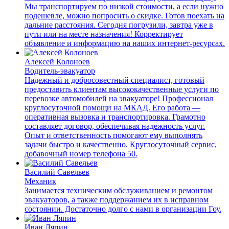
Мы транспортируем по низкой стоимости, а если нужно
подешевле, можно попросить о скидке. Готов поехать на
дальние расстояния. Сегодня погрузили, завтра уже в
пути или на месте назначения! Корректирует
объявление и информацию на наших интернет-ресурсах.
Алексей Колоноев
Водитель-эвакуатор
Надежный и добросовестный специалист, готовый
предоставить клиентам высококачественные услуги по
перевозке автомобилей на эвакуаторе! Профессионал
круглосуточной помощи на МКАД. Его работа —
оперативная вызовка и транспортировка. Грамотно
составляет договор, обеспечивая надежность услуг.
Опыт и ответственность помогают ему выполнять
задачи быстро и качественно. Круглосуточный сервис,
добавочный номер телефона 50.
Василий Савельев
Механик
Занимается техническим обслуживанием и ремонтом
эвакуаторов, а также поддержанием их в исправном
состоянии. Достаточно долго с нами в организации Гоу.
Иван Ляпин