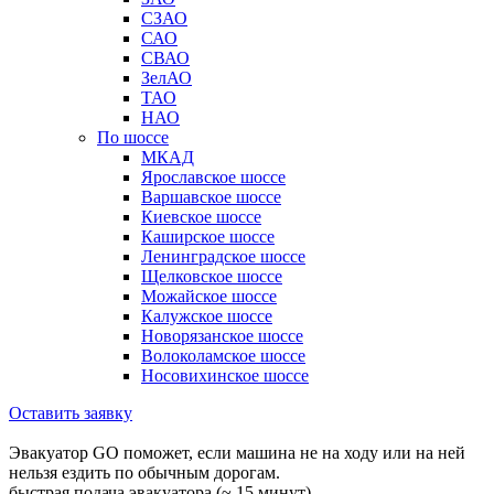
СЗАО
САО
СВАО
ЗелАО
ТАО
НАО
По шоссе
МКАД
Ярославское шоссе
Варшавское шоссе
Киевское шоссе
Каширское шоссе
Ленинградское шоссе
Щелковское шоссе
Можайское шоссе
Калужское шоссе
Новорязанское шоссе
Волоколамское шоссе
Носовихинское шоссе
Оставить заявку
Эвакуатор GO поможет, если машина не на ходу или на ней
нельзя ездить по обычным дорогам.
быстрая подача эвакуатора (~ 15 минут)