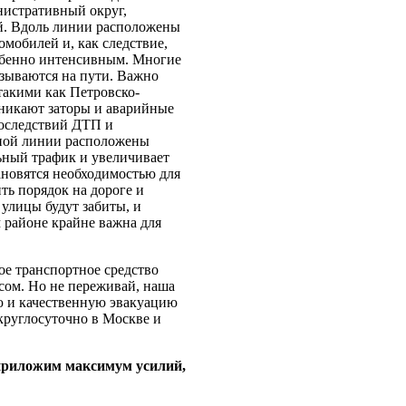
нистративный округ,
й. Вдоль линии расположены
мобилей и, как следствие,
собенно интенсивным. Многие
азываются на пути. Важно
такими как Петровско-
зникают заторы и аварийные
последствий ДТП и
рной линии расположены
ьный трафик и увеличивает
новятся необходимостью для
ь порядок на дороге и
 улицы будут забиты, и
м районе крайне важна для
ое транспортное средство
сом. Но не переживай, наша
ю и качественную эвакуацию
 круглосуточно в Москве и
 приложим максимум усилий,