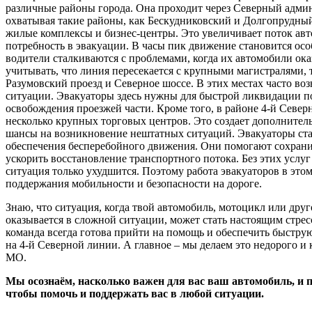
различные районы города. Она проходит через Северный адми
охватывая такие районы, как Бескудниковский и Долгопрудны
жилые комплексы и бизнес-центры. Это увеличивает поток авто
потребность в эвакуации. В часы пик движение становится о
водители сталкиваются с проблемами, когда их автомобили ок
учитывать, что линия пересекается с крупными магистралями, 
Разумовский проезд и Северное шоссе. В этих местах часто во
ситуации. Эвакуаторы здесь нужны для быстрой ликвидации 
освобождения проезжей части. Кроме того, в районе 4-й Севе
несколько крупных торговых центров. Это создает дополнител
шансы на возникновение нештатных ситуаций. Эвакуаторы ста
обеспечения бесперебойного движения. Они помогают сохранит
ускорить восстановление транспортного потока. Без этих услуг
ситуация только ухудшится. Поэтому работа эвакуаторов в это
поддержания мобильности и безопасности на дороге.
Знаю, что ситуация, когда твой автомобиль, мотоцикл или друг
оказывается в сложной ситуации, может стать настоящим стрес
команда всегда готова прийти на помощь и обеспечить быстру
на 4-й Северной линии. А главное – мы делаем это недорого и
МО.
Мы осознаём, насколько важен для вас ваш автомобиль, и
чтобы помочь и поддержать вас в любой ситуации.