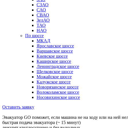
СЗАО
САО
СВАО
ЗелАО
ТАО
НАО
По шоссе
МКАД
Ярославское шоссе
Варшавское шоссе
Киевское шоссе
Каширское шоссе
Ленинградское шоссе
Щелковское шоссе
Можайское шоссе
Калужское шоссе
Новорязанское шоссе
Волоколамское шоссе
Носовихинское шоссе
Оставить заявку
Эвакуатор GO поможет, если машина не на ходу или на ней не
быстрая подача эвакуатора (~ 15 минут)
дежурят круглосуточно и без выходных