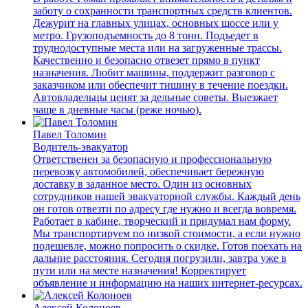
заботу о сохранности транспортных средств клиентов.
Дежурит на главных улицах, основных шоссе или у
метро. Грузоподъемность до 8 тонн. Подъедет в
труднодоступные места или на загруженные трассы.
Качественно и безопасно отвезет прямо в пункт
назначения. Любит машины, поддержит разговор с
заказчиком или обеспечит тишину в течение поездки.
Автовладельцы ценят за дельные советы. Выезжает
чаще в дневные часы (реже ночью).
Павел Толомин
Водитель-эвакуатор
Ответственен за безопасную и профессиональную
перевозку автомобилей, обеспечивает бережную
доставку в заданное место. Один из основных
сотрудников нашей эвакуаторной службы. Каждый день
он готов отвезти по адресу где нужно и всегда вовремя.
Работает в кабине, творческий и придумал нам форму.
Мы транспортируем по низкой стоимости, а если нужно
подешевле, можно попросить о скидке. Готов поехать на
дальние расстояния. Сегодня погрузили, завтра уже в
пути или на месте назначения! Корректирует
объявление и информацию на наших интернет-ресурсах.
Алексей Колоноев