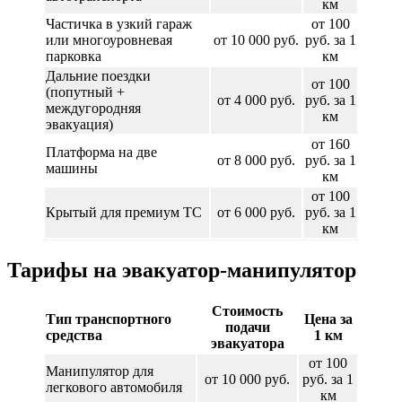
км
Частичка в узкий гараж
от 100
или многоуровневая
от 10 000 руб.
руб. за 1
парковка
км
Дальние поездки
от 100
(попутный +
от 4 000 руб.
руб. за 1
междугородняя
км
эвакуация)
от 160
Платформа на две
от 8 000 руб.
руб. за 1
машины
км
от 100
Крытый для премиум ТС
от 6 000 руб.
руб. за 1
км
Тарифы на эвакуатор-манипулятор
Стоимость
Тип транспортного
Цена за
подачи
средства
1 км
эвакуатора
от 100
Манипулятор для
от 10 000 руб.
руб. за 1
легкового автомобиля
км