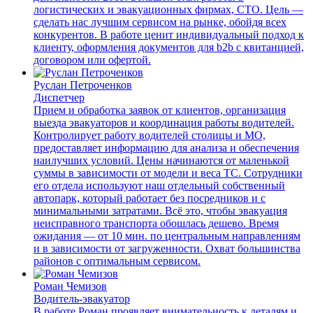
логистических и эвакуационных фирмах, СТО. Цель —
сделать нас лучшим сервисом на рынке, обойдя всех
конкурентов. В работе ценит индивидуальный подход к
клиенту, оформления документов для b2b с квитанцией,
договором или офертой.
Руслан Петроченков
Диспетчер
Прием и обработка заявок от клиентов, организация
выезда эвакуаторов и координация работы водителей.
Контролирует работу водителей столицы и МО,
предоставляет информацию для анализа и обеспечения
наилучших условий. Цены начинаются от маленькой
суммы в зависимости от модели и веса ТС. Сотрудники
его отдела используют наш отдельный собственный
автопарк, который работает без посредников и с
минимальными затратами. Всё это, чтобы эвакуация
неисправного транспорта обошлась дешево. Время
ожидания — от 10 мин. по центральным направлениям
и в зависимости от загруженности. Охват большинства
районов с оптимальным сервисом.
Роман Чемизов
Водитель-эвакуатор
В работе Роман проявляет внимательность к деталям и