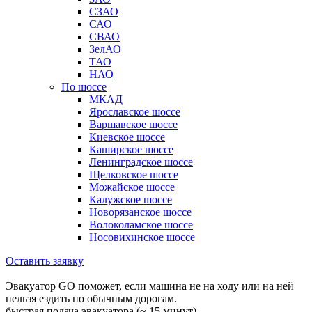
СЗАО
САО
СВАО
ЗелАО
ТАО
НАО
По шоссе
МКАД
Ярославское шоссе
Варшавское шоссе
Киевское шоссе
Каширское шоссе
Ленинградское шоссе
Щелковское шоссе
Можайское шоссе
Калужское шоссе
Новорязанское шоссе
Волоколамское шоссе
Носовихинское шоссе
Оставить заявку
Эвакуатор GO поможет, если машина не на ходу или на ней
нельзя ездить по обычным дорогам.
быстрая подача эвакуатора (~ 15 минут)