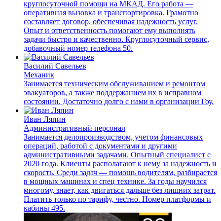
круглосуточной помощи на МКАД. Его работа —
оперативная вызовка и транспортировка. Грамотно
составляет договор, обеспечивая надежность услуг.
Опыт и ответственность помогают ему выполнять
задачи быстро и качественно. Круглосуточный сервис,
добавочный номер телефона 50.
Василий Савельев
Механик
Занимается техническим обслуживанием и ремонтом
эвакуаторов, а также поддержанием их в исправном
состоянии. Достаточно долго с нами в организации Гоу.
Иван Ляпин
Административный персонал
Занимается делопроизводством, учетом финансовых
операций, работой с документами и другими
административными задачами. Опытный специалист с
2020 года. Клиенты располагают к нему за надежность и
скорость. Среди задач — помощь водителям, разбирается
в мощных машинах и спец технике. За годы научился
многому, знает, как двигаться дальше без лишних затрат.
Платить только по тарифу, честно. Номер платформы и
кабины 495.