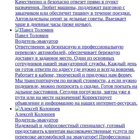
Качественно и безопасно отвезет прямо в пункт
назначения. Любит машины, поддержит разговор с
заказчиком или обеспечит тишину в течение поездки.
Автовладельцы ценят за дельные советы. Выезжает
чаще в дневные часы (реже ночью).
Павел Толомин
Водитель-эвакуатор
Ответственен за безопасную и профессиональную
перевозку автомобилей, обеспечивает бережную
доставку в заданное место. Один из основных
сотрудников нашей эвакуаторной службы. Каждый день
он готов отвезти по адресу где нужно и всегда вовремя.
Работает в кабине, творческий и придумал нам форму.
Мы транспортируем по низкой стоимости, а если нужно
подешевле, можно попросить о скидке. Готов поехать на
дальние расстояния. Сегодня погрузили, завтра уже в
пути или на месте назначения! Корректирует
объявление и информацию на наших интернет-ресурсах.
Алексей Колоноев
Водитель-эвакуатор
Надежный и добросовестный специалист, готовый
предоставить клиентам высококачественные услуги по
перевозке автомобилей на эвакуаторе! Профессионал