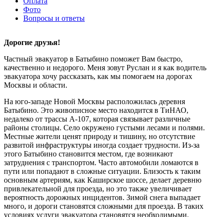
Оплата
Фото
Вопросы и ответы
Дорогие друзья!
Частный эвакуатор в Батыбино поможет Вам быстро,
качественно и недорого. Меня зовут Руслан и я как водитель
эвакуатора хочу рассказать, как мы помогаем на дорогах
Москвы и области.
На юго-западе Новой Москвы расположилась деревня
Батыбино. Это живописное место находится в ТиНАО,
недалеко от трассы А-107, которая связывает различные
районы столицы. Село окружено густыми лесами и полями.
Местные жители ценят природу и тишину, но отсутствие
развитой инфраструктуры иногда создает трудности. Из-за
этого Батыбино становится местом, где возникают
затруднения с транспортом. Часто автомобили ломаются в
пути или попадают в сложные ситуации. Близость к таким
основным артериям, как Каширское шоссе, делает деревню
привлекательной для проезда, но это также увеличивает
вероятность дорожных инцидентов. Зимой снега выпадает
много, и дороги становятся сложными для проезда. В таких
условиях услуги эвакуатора становятся необходимыми.