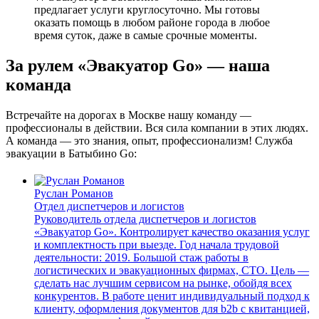
предлагает услуги круглосуточно. Мы готовы
оказать помощь в любом районе города в любое
время суток, даже в самые срочные моменты.
За рулем «Эвакуатор Go» — наша
команда
Встречайте на дорогах в Москве нашу команду —
профессионалы в действии. Вся сила компании в этих людях.
А команда — это знания, опыт, профессионализм! Служба
эвакуации в Батыбино Go:
Руслан Романов
Отдел диспетчеров и логистов
Руководитель отдела диспетчеров и логистов
«Эвакуатор Go». Контролирует качество оказания услуг
и комплектность при выезде. Год начала трудовой
деятельности: 2019. Большой стаж работы в
логистических и эвакуационных фирмах, СТО. Цель —
сделать нас лучшим сервисом на рынке, обойдя всех
конкурентов. В работе ценит индивидуальный подход к
клиенту, оформления документов для b2b с квитанцией,