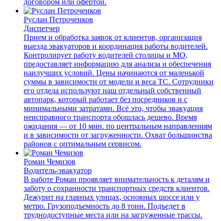
договором или офертой.
Руслан Петроченков
Диспетчер
Прием и обработка заявок от клиентов, организация
выезда эвакуаторов и координация работы водителей.
Контролирует работу водителей столицы и МО,
предоставляет информацию для анализа и обеспечения
наилучших условий. Цены начинаются от маленькой
суммы в зависимости от модели и веса ТС. Сотрудники
его отдела используют наш отдельный собственный
автопарк, который работает без посредников и с
минимальными затратами. Всё это, чтобы эвакуация
неисправного транспорта обошлась дешево. Время
ожидания — от 10 мин. по центральным направлениям
и в зависимости от загруженности. Охват большинства
районов с оптимальным сервисом.
Роман Чемизов
Водитель-эвакуатор
В работе Роман проявляет внимательность к деталям и
заботу о сохранности транспортных средств клиентов.
Дежурит на главных улицах, основных шоссе или у
метро. Грузоподъемность до 8 тонн. Подъедет в
труднодоступные места или на загруженные трассы.