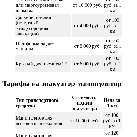
или многоуровневая
от 10 000 руб.
руб. за 1
парковка
км
Дальние поездки
от 100
(попутный +
от 4 000 руб.
руб. за 1
междугородняя
км
эвакуация)
от 160
Платформа на две
от 8 000 руб.
руб. за 1
машины
км
от 100
Крытый для премиум ТС
от 6 000 руб.
руб. за 1
км
Тарифы на эвакуатор-манипулятор
Стоимость
Тип транспортного
Цена за
подачи
средства
1 км
эвакуатора
от 100
Манипулятор для
от 10 000 руб.
руб. за 1
легкового автомобиля
км
от 120
Манипулятор для