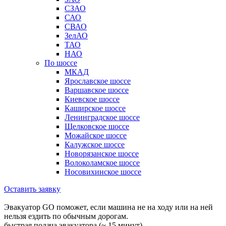
СЗАО
САО
СВАО
ЗелАО
ТАО
НАО
По шоссе
МКАД
Ярославское шоссе
Варшавское шоссе
Киевское шоссе
Каширское шоссе
Ленинградское шоссе
Щелковское шоссе
Можайское шоссе
Калужское шоссе
Новорязанское шоссе
Волоколамское шоссе
Носовихинское шоссе
Оставить заявку
Эвакуатор GO поможет, если машина не на ходу или на ней
нельзя ездить по обычным дорогам.
быстрая подача эвакуатора (~ 15 минут)