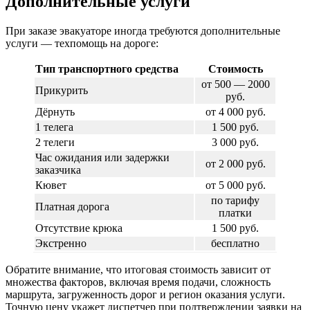
Дополнительные услуги
При заказе эвакуаторе иногда требуются дополнительные
услуги — техпомощь на дороге:
Тип транспортного средства
Стоимость
от 500 — 2000
Прикурить
руб.
Дёрнуть
от 4 000 руб.
1 телега
1 500 руб.
2 телеги
3 000 руб.
Час ожидания или задержки
от 2 000 руб.
заказчика
Кювет
от 5 000 руб.
по тарифу
Платная дорога
платки
Отсутствие крюка
1 500 руб.
Экстренно
бесплатно
Обратите внимание, что итоговая стоимость зависит от
множества факторов, включая время подачи, сложность
маршрута, загруженность дорог и регион оказания услуги.
Точную цену укажет диспетчер при подтверждении заявки на