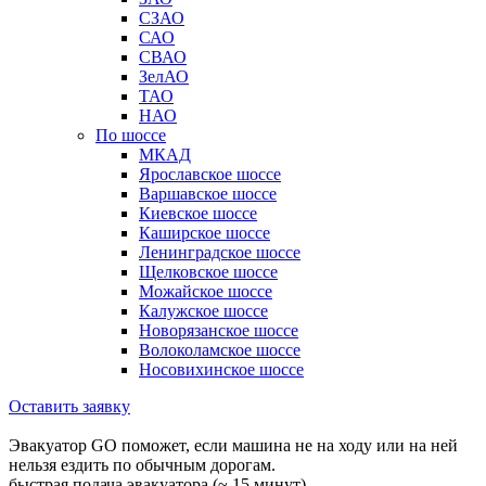
СЗАО
САО
СВАО
ЗелАО
ТАО
НАО
По шоссе
МКАД
Ярославское шоссе
Варшавское шоссе
Киевское шоссе
Каширское шоссе
Ленинградское шоссе
Щелковское шоссе
Можайское шоссе
Калужское шоссе
Новорязанское шоссе
Волоколамское шоссе
Носовихинское шоссе
Оставить заявку
Эвакуатор GO поможет, если машина не на ходу или на ней
нельзя ездить по обычным дорогам.
быстрая подача эвакуатора (~ 15 минут)