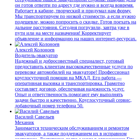
он готов отвезти по адресу где нужно и всегда вовремя.
Работает в кабине, творческий и придумал нам форму.
Мы транспортируем по низкой стоимости, а если нужно
подешевле, можно попросить о скидке. Готов поехать на
дальние расстояния. Сегодня погрузили, завтра уже в
пути или на месте назначения! Корректирует
объявление и информацию на наших интернет-ресурсах.
Алексей Колоноев
Водитель-эвакуатор
Надежный и добросовестный специалист, готовый
предоставить клиентам высококачественные услуги по
перевозке автомобилей на эвакуаторе! Профессионал
круглосуточной помощи на МКАД. Его работа —
оперативная вызовка и транспортировка. Грамотно
составляет договор, обеспечивая надежность услуг.
Опыт и ответственность помогают ему выполнять
задачи быстро и качественно. Круглосуточный сервис,
добавочный номер телефона 50.
Василий Савельев
Механик
Занимается техническим обслуживанием и ремонтом
эвакуаторов, а также поддержанием их в исправном