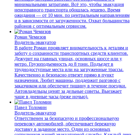
минимальными затратами. Всё это, чтобы эвакуация
неисправного транспорта обошлась дешево. Время
ожидания — от 10 мин. по центральным направлениям
и в зависимости от загруженности. Охват большинства
районов с оптимальным сервисом.
Роман Чемизов
Водитель-эвакуатор
В работе Роман проявляет внимательность к деталям и
заботу о сохранности транспортных средств клиентов.
Дежурит на главных улицах, основных шоссе или у
метро. Грузоподъемность до 8 тонн. Подъедет в
труднодоступные места или на загруженные трассы.
Качественно и безопасно отвезет прямо в пункт
назначения. Любит машины, поддержит разговор с
заказчиком или обеспечит тишину в течение поездки.
Автовладельцы ценят за дельные советы. Выезжает
чаще в дневные часы (реже ночью).
Павел Толомин
Водитель-эвакуатор
Ответственен за безопасную и профессиональную
перевозку автомобилей, обеспечивает бережную
доставку в заданное место. Один из основных
сотрудников нашей эвакуаторной службы. Каждый день