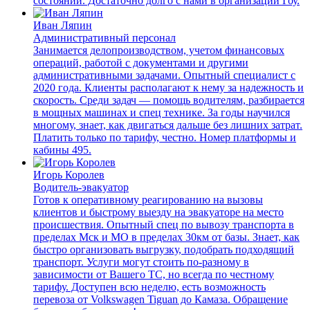
состоянии. Достаточно долго с нами в организации Гоу.
Иван Ляпин
Административный персонал
Занимается делопроизводством, учетом финансовых
операций, работой с документами и другими
административными задачами. Опытный специалист с
2020 года. Клиенты располагают к нему за надежность и
скорость. Среди задач — помощь водителям, разбирается
в мощных машинах и спец технике. За годы научился
многому, знает, как двигаться дальше без лишних затрат.
Платить только по тарифу, честно. Номер платформы и
кабины 495.
Игорь Королев
Водитель-эвакуатор
Готов к оперативному реагированию на вызовы
клиентов и быстрому выезду на эвакуаторе на место
происшествия. Опытный спец по вывозу транспорта в
пределах Мск и МО в пределах 30км от базы. Знает, как
быстро организовать выгрузку, подобрать подходящий
транспорт. Услуги могут стоить по-разному в
зависимости от Вашего ТС, но всегда по честному
тарифу. Доступен всю неделю, есть возможность
перевоза от Volkswagen Tiguan до Камаза. Обращение