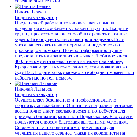
бережно обязательно!
Никита Беляев
Водитель-эвакуатор
Предан своей работе и готов оказывать помощь
владельцам автомобилей в любой ситуации. Входит в
группу профессионалов, способных решать сложные
задачи. Всё осуществляется быстро и надежно. Если
масса вашего авто выше нормы или недостаточно
просвета, он поможет. Но всю информацию лучше
предоставить или заполнить в заявке. Любимое число
400, поэтому и отвоевал себе этот номер на кабину.
Кредо: зачем делать что-то сложно, если можно легко.
Жду Вас. Подать заявку можно в свободный момент или
набрать нас по тел. номеру.
Николай Латыров
Водитель-эвакуатор
Осуществляет безопасную и профессиональную
перевозку автомобилей. Опытный специалист, который
всегда точно знает, сколько времени потребуется для
приезда в ближний район или Подмосковье. Его услуги
пользуются спросом благодаря выгодными условиям.
Современные технологии им применяются для
улучшения нашего сервиса, указания координаты на