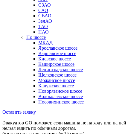
СЗАО
САО
СВАО
ЗелАО
ТАО
НАО
По шоссе
МКАД
Ярославское шоссе
Варшавское шоссе
Киевское шоссе
Каширское шоссе
Ленинградское шоссе
Щелковское шоссе
Можайское шоссе
Калужское шоссе
Новорязанское шоссе
Волоколамское шоссе
Носовихинское шоссе
Оставить заявку
Эвакуатор GO поможет, если машина не на ходу или на ней
нельзя ездить по обычным дорогам.
быстрая подача эвакуатора (~ 15 минут)