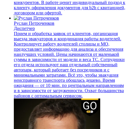
конкурентов. В работе ценит индивидуальный подход к
клиенту, оформления документов для b2b с квитанцией,
договором или офертой.
Руслан Петроченков
Диспетчер
Прием и обработка заявок от клиентов, организация
выезда эвакуаторов и координация работы водителей.
Контролирует работу водителей столицы и МО,
предоставляет информацию для анализа и обеспечения
наилучших условий. Цены начинаются от маленькой
суммы в зависимости от модели и веса ТС. Сотрудники
его отдела используют наш отдельный собственный
автопарк, который работает без посредников и с
минимальными затратами. Всё это, чтобы эвакуация
неисправного транспорта обошлась дешево. Время
ожидания — от 10 мин. по центральным направлениям
и в зависимости от загруженности. Охват большинства
районов с оптимальным сервисом.