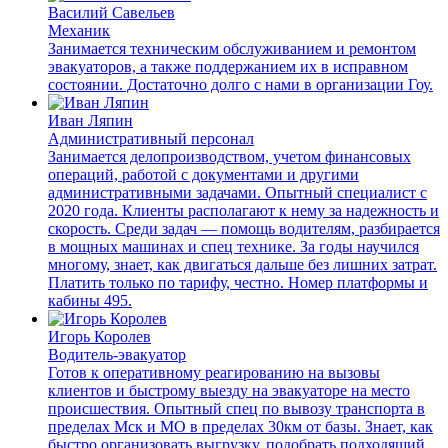
Василий Савельев
Механик
Занимается техническим обслуживанием и ремонтом
эвакуаторов, а также поддержанием их в исправном
состоянии. Достаточно долго с нами в организации Гоу.
Иван Ляпин
Административный персонал
Занимается делопроизводством, учетом финансовых
операций, работой с документами и другими
административными задачами. Опытный специалист с
2020 года. Клиенты располагают к нему за надежность и
скорость. Среди задач — помощь водителям, разбирается
в мощных машинах и спец технике. За годы научился
многому, знает, как двигаться дальше без лишних затрат.
Платить только по тарифу, честно. Номер платформы и
кабины 495.
Игорь Королев
Водитель-эвакуатор
Готов к оперативному реагированию на вызовы
клиентов и быстрому выезду на эвакуаторе на место
происшествия. Опытный спец по вывозу транспорта в
пределах Мск и МО в пределах 30км от базы. Знает, как
быстро организовать выгрузку, подобрать подходящий