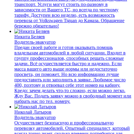
транспорт. Услуги могут стоить по-разному в
зависимости от Вашего ТС, но всегда по честному
тарифу. Доступен всю неделю, есть возможность
перевоза от Volkswagen Tiguan до Камаза. Обращение
бережно обязательно!
Никита Беляев
Водитель-эвакуатор
Предан своей работе и готов оказывать помощь
владельцам автомобилей в любой ситуации. Входит в
группу профессионалов, способных решать сложные
задачи. Всё осуществляется быстро и надежно. Если
масса вашего авто выше нормы или недостаточно
просвета, он поможет. Но всю информацию лучше
предоставить или заполнить в заявке. Любимое число
400, поэтому и отвоевал себе этот номер на кабину.
Кредо: зачем делать что-то сложно, если можно легко.
Жду Вас. Подать заявку можно в свободный момент или
набрать нас по тел. номеру.
Николай Латыров
Водитель-эвакуатор
Осуществляет безопасную и профессиональную
перевозку автомобилей. Опытный специалист, который
всегда точно знает, сколько времени потребуется для