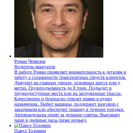
Роман Чемизов
Водитель-эвакуатор
В работе Роман проявляет внимательность к деталям и
заботу о сохранности транспортных средств клиентов.
Дежурит на главных улицах, основных шоссе или у
метро. Грузоподъемность до 8 тонн. Подъедет в
труднодоступные места или на загруженные трассы.
Качественно и безопасно отвезет прямо в пункт
назначения. Любит машины, поддержит разговор с
заказчиком или обеспечит тишину в течение поездки.
Автовладельцы ценят за дельные советы. Выезжает
чаще в дневные часы (реже ночью).
Павел Толомин