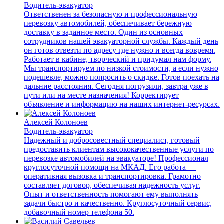
Водитель-эвакуатор
Ответственен за безопасную и профессиональную
перевозку автомобилей, обеспечивает бережную
доставку в заданное место. Один из основных
сотрудников нашей эвакуаторной службы. Каждый день
он готов отвезти по адресу где нужно и всегда вовремя.
Работает в кабине, творческий и придумал нам форму.
Мы транспортируем по низкой стоимости, а если нужно
подешевле, можно попросить о скидке. Готов поехать на
дальние расстояния. Сегодня погрузили, завтра уже в
пути или на месте назначения! Корректирует
объявление и информацию на наших интернет-ресурсах.
Алексей Колоноев
Водитель-эвакуатор
Надежный и добросовестный специалист, готовый
предоставить клиентам высококачественные услуги по
перевозке автомобилей на эвакуаторе! Профессионал
круглосуточной помощи на МКАД. Его работа —
оперативная вызовка и транспортировка. Грамотно
составляет договор, обеспечивая надежность услуг.
Опыт и ответственность помогают ему выполнять
задачи быстро и качественно. Круглосуточный сервис,
добавочный номер телефона 50.