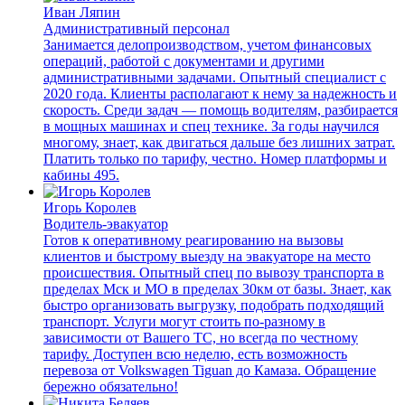
Иван Ляпин
Административный персонал
Занимается делопроизводством, учетом финансовых
операций, работой с документами и другими
административными задачами. Опытный специалист с
2020 года. Клиенты располагают к нему за надежность и
скорость. Среди задач — помощь водителям, разбирается
в мощных машинах и спец технике. За годы научился
многому, знает, как двигаться дальше без лишних затрат.
Платить только по тарифу, честно. Номер платформы и
кабины 495.
Игорь Королев
Водитель-эвакуатор
Готов к оперативному реагированию на вызовы
клиентов и быстрому выезду на эвакуаторе на место
происшествия. Опытный спец по вывозу транспорта в
пределах Мск и МО в пределах 30км от базы. Знает, как
быстро организовать выгрузку, подобрать подходящий
транспорт. Услуги могут стоить по-разному в
зависимости от Вашего ТС, но всегда по честному
тарифу. Доступен всю неделю, есть возможность
перевоза от Volkswagen Tiguan до Камаза. Обращение
бережно обязательно!