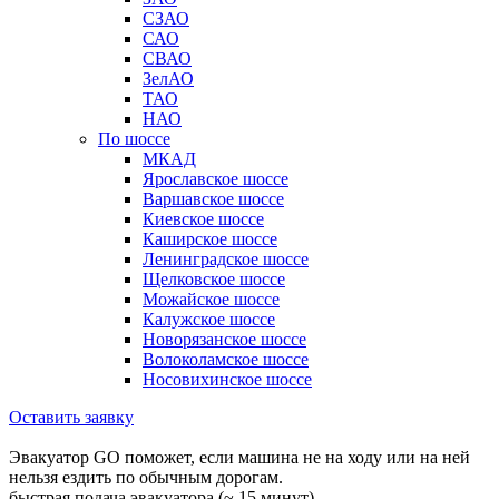
СЗАО
САО
СВАО
ЗелАО
ТАО
НАО
По шоссе
МКАД
Ярославское шоссе
Варшавское шоссе
Киевское шоссе
Каширское шоссе
Ленинградское шоссе
Щелковское шоссе
Можайское шоссе
Калужское шоссе
Новорязанское шоссе
Волоколамское шоссе
Носовихинское шоссе
Оставить заявку
Эвакуатор GO поможет, если машина не на ходу или на ней
нельзя ездить по обычным дорогам.
быстрая подача эвакуатора (~ 15 минут)