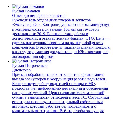
Руслан Романов
Отдел диспетчеров и логистов
Руководитель отдела диспетчеров и логистов
«Эвакуатор Go». Контролирует качество оказания услуг
и комплектность при выезде. Год начала трудовой
деятельности: 2019. Большой стаж работы в
логистических и эвакуационных фирмах, СТО. Цель —
сделать нас лучшим сервисом на рынке, обойдя всех
конкурентов. В работе ценит индивидуальный подход к
клиенту, оформления документов для b2b с квитанцией,
договором или офертой.
Руслан Петроченков
Диспетчер
Прием и обработка заявок от клиентов, организация
выезда эвакуаторов и координация работы водителей.
Контролирует работу водителей столицы и МО,
предоставляет информацию для анализа и обеспечения
наилучших условий. Цены начинаются от маленькой
суммы в зависимости от модели и веса ТС. Сотрудники
его отдела используют наш отдельный собственный
автопарк, который работает без посредников и с
минимальными затратами. Всё это, чтобы эвакуация