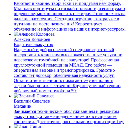
Работает в кабине, творческий и придумал нам форму.
Мы транспортируем по низкой стоимости, а если нужно
подешевле, можно попросить о скидке. Готов поехать на
дальние расстояния. Сегодня погрузили, завтра уже в
пути или на месте назначения! Корректирует
объявление и информацию на наших интернет-ресурсах.
Алексей Колоноев
Водитель-эвакуатор
Надежный и добросовестный специалист, готовый
предоставить клиентам высококачественные услуги по
перевозке автомобилей на эвакуаторе! Профессионал
круглосуточной помощи на МКАД. Его работа —
оперативная вызовка и транспортировка. Грамотно
составляет договор, обеспечивая надежность услуг.
Опыт и ответственность помогают ему выполнять
задачи быстро и качественно. Круглосуточный сервис,
добавочный номер телефона 50.
Василий Савельев
Механик
Занимается техническим обслуживанием и ремонтом
эвакуаторов, а также поддержанием их в исправном
состоянии. Достаточно долго с нами в организации Гоу.