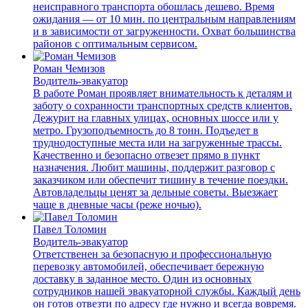
неисправного транспорта обошлась дешево. Время
ожидания — от 10 мин. по центральным направлениям
и в зависимости от загруженности. Охват большинства
районов с оптимальным сервисом.
Роман Чемизов
Водитель-эвакуатор
В работе Роман проявляет внимательность к деталям и
заботу о сохранности транспортных средств клиентов.
Дежурит на главных улицах, основных шоссе или у
метро. Грузоподъемность до 8 тонн. Подъедет в
труднодоступные места или на загруженные трассы.
Качественно и безопасно отвезет прямо в пункт
назначения. Любит машины, поддержит разговор с
заказчиком или обеспечит тишину в течение поездки.
Автовладельцы ценят за дельные советы. Выезжает
чаще в дневные часы (реже ночью).
Павел Толомин
Водитель-эвакуатор
Ответственен за безопасную и профессиональную
перевозку автомобилей, обеспечивает бережную
доставку в заданное место. Один из основных
сотрудников нашей эвакуаторной службы. Каждый день
он готов отвезти по адресу где нужно и всегда вовремя.