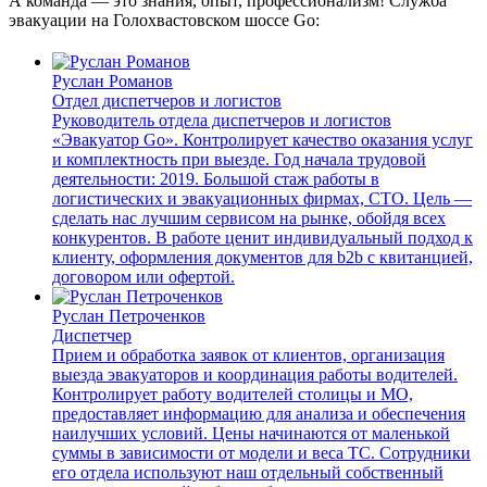
А команда — это знания, опыт, профессионализм! Служба
эвакуации на Голохвастовском шоссе Go:
Руслан Романов
Отдел диспетчеров и логистов
Руководитель отдела диспетчеров и логистов
«Эвакуатор Go». Контролирует качество оказания услуг
и комплектность при выезде. Год начала трудовой
деятельности: 2019. Большой стаж работы в
логистических и эвакуационных фирмах, СТО. Цель —
сделать нас лучшим сервисом на рынке, обойдя всех
конкурентов. В работе ценит индивидуальный подход к
клиенту, оформления документов для b2b с квитанцией,
договором или офертой.
Руслан Петроченков
Диспетчер
Прием и обработка заявок от клиентов, организация
выезда эвакуаторов и координация работы водителей.
Контролирует работу водителей столицы и МО,
предоставляет информацию для анализа и обеспечения
наилучших условий. Цены начинаются от маленькой
суммы в зависимости от модели и веса ТС. Сотрудники
его отдела используют наш отдельный собственный