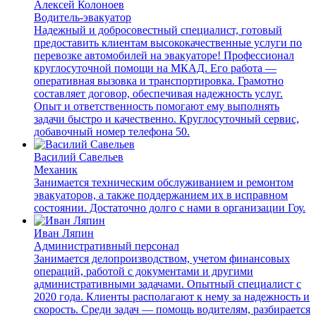
Алексей Колоноев
Водитель-эвакуатор
Надежный и добросовестный специалист, готовый
предоставить клиентам высококачественные услуги по
перевозке автомобилей на эвакуаторе! Профессионал
круглосуточной помощи на МКАД. Его работа —
оперативная вызовка и транспортировка. Грамотно
составляет договор, обеспечивая надежность услуг.
Опыт и ответственность помогают ему выполнять
задачи быстро и качественно. Круглосуточный сервис,
добавочный номер телефона 50.
Василий Савельев
Механик
Занимается техническим обслуживанием и ремонтом
эвакуаторов, а также поддержанием их в исправном
состоянии. Достаточно долго с нами в организации Гоу.
Иван Ляпин
Административный персонал
Занимается делопроизводством, учетом финансовых
операций, работой с документами и другими
административными задачами. Опытный специалист с
2020 года. Клиенты располагают к нему за надежность и
скорость. Среди задач — помощь водителям, разбирается