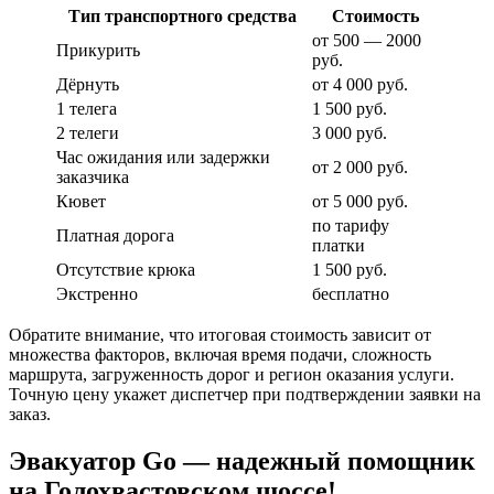
Тип транспортного средства
Стоимость
от 500 — 2000
Прикурить
руб.
Дёрнуть
от 4 000 руб.
1 телега
1 500 руб.
2 телеги
3 000 руб.
Час ожидания или задержки
от 2 000 руб.
заказчика
Кювет
от 5 000 руб.
по тарифу
Платная дорога
платки
Отсутствие крюка
1 500 руб.
Экстренно
бесплатно
Обратите внимание, что итоговая стоимость зависит от
множества факторов, включая время подачи, сложность
маршрута, загруженность дорог и регион оказания услуги.
Точную цену укажет диспетчер при подтверждении заявки на
заказ.
Эвакуатор Go — надежный помощник
на Голохвастовском шоссе!