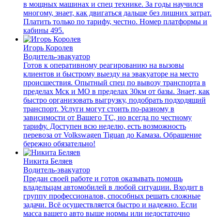
в мощных машинах и спец технике. За годы научился
многому, знает, как двигаться дальше без лишних затрат.
Платить только по тарифу, честно. Номер платформы и
кабины 495.
Игорь Королев
Водитель-эвакуатор
Готов к оперативному реагированию на вызовы
клиентов и быстрому выезду на эвакуаторе на место
происшествия. Опытный спец по вывозу транспорта в
пределах Мск и МО в пределах 30км от базы. Знает, как
быстро организовать выгрузку, подобрать подходящий
транспорт. Услуги могут стоить по-разному в
зависимости от Вашего ТС, но всегда по честному
тарифу. Доступен всю неделю, есть возможность
перевоза от Volkswagen Tiguan до Камаза. Обращение
бережно обязательно!
Никита Беляев
Водитель-эвакуатор
Предан своей работе и готов оказывать помощь
владельцам автомобилей в любой ситуации. Входит в
группу профессионалов, способных решать сложные
задачи. Всё осуществляется быстро и надежно. Если
масса вашего авто выше нормы или недостаточно