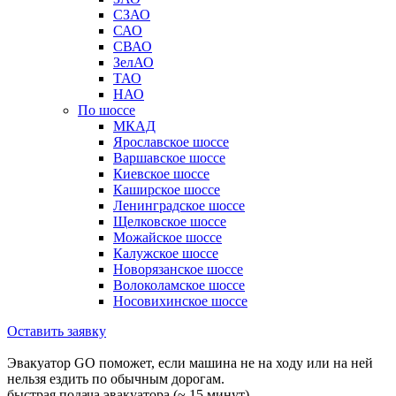
СЗАО
САО
СВАО
ЗелАО
ТАО
НАО
По шоссе
МКАД
Ярославское шоссе
Варшавское шоссе
Киевское шоссе
Каширское шоссе
Ленинградское шоссе
Щелковское шоссе
Можайское шоссе
Калужское шоссе
Новорязанское шоссе
Волоколамское шоссе
Носовихинское шоссе
Оставить заявку
Эвакуатор GO поможет, если машина не на ходу или на ней
нельзя ездить по обычным дорогам.
быстрая подача эвакуатора (~ 15 минут)