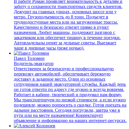
В работе Роман проявляет внимательность к деталям и
заботу о сохранности транспортных средств клиентов.
Дежурит на главных улицах, основных шоссе или у
метро. Грузоподъемность до 8 тонн. Подъедет в
труднодоступные места или на загруженные трассы.
Качественно и безопасно отвезет прямо в пункт
назначения. Любит машины, поддержит разговор с
заказчиком или обеспечит тишину в течение поездки.
Автовладельцы ценят за дельные советы. Выезжает
чаще в дневные часы (реже ночью).
Павел Толомин
Водитель-эвакуатор
Ответственен за безопасную и профессиональную
перевозку автомобилей, обеспечивает бережную
доставку в заданное место. Один из основных
сотрудников нашей эвакуаторной службы. Каждый день
он готов отвезти по адресу где нужно и всегда вовремя.
Работает в кабине, творческий и придумал нам форму.
Мы транспортируем по низкой стоимости, а если нужно
подешевле, можно попросить о скидке. Готов поехать на
дальние расстояния. Сегодня погрузили, завтра уже в
пути или на месте назначения! Корректирует
объявление и информацию на наших интернет-ресурсах.