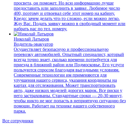
просвета, он поможет. Но всю информацию лучше
предоставить или заполнить в заявке. Любимое число
400, поэтому и отвоевал себе этот номер на кабину.
Кредо: зачем делать что-то сложно, если можно легко.
Жду Вас. Подать заявку можно в свободный момент или
набрать нас по тел. номеру.
Николай Латыров
Водитель-эвакуатор
Осуществляет безопасную и профессиональную
перевозку автомобилей. Опытный специалист, который
всегда точно знает, сколько времени потребуется для
приезда в ближний район или Подмосковье. Его услуги
пользуются спросом благодаря выгодными условиям.
Современные технологии им применяются для
улучшения нашего сервиса, указания координаты на
картах для отслеживания. Может транспортировать
авто, даже низких моделей дорогих марок. Все риски у
него застрахованы. Стандартные сроки — 20-30 минут,
чтобы никто не мог попасть в неприятную ситуацию без
помощи. Работает на технике нашего собственного
парка.
Все сотрудники