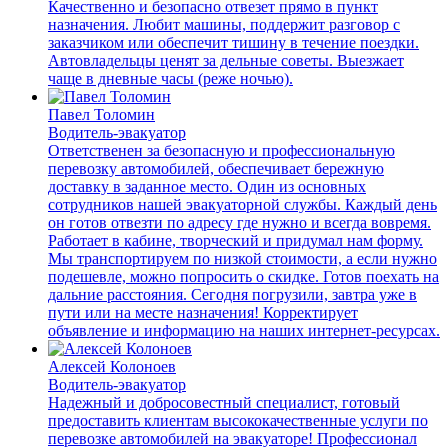
Качественно и безопасно отвезет прямо в пункт
назначения. Любит машины, поддержит разговор с
заказчиком или обеспечит тишину в течение поездки.
Автовладельцы ценят за дельные советы. Выезжает
чаще в дневные часы (реже ночью).
Павел Толомин
Водитель-эвакуатор
Ответственен за безопасную и профессиональную
перевозку автомобилей, обеспечивает бережную
доставку в заданное место. Один из основных
сотрудников нашей эвакуаторной службы. Каждый день
он готов отвезти по адресу где нужно и всегда вовремя.
Работает в кабине, творческий и придумал нам форму.
Мы транспортируем по низкой стоимости, а если нужно
подешевле, можно попросить о скидке. Готов поехать на
дальние расстояния. Сегодня погрузили, завтра уже в
пути или на месте назначения! Корректирует
объявление и информацию на наших интернет-ресурсах.
Алексей Колоноев
Водитель-эвакуатор
Надежный и добросовестный специалист, готовый
предоставить клиентам высококачественные услуги по
перевозке автомобилей на эвакуаторе! Профессионал