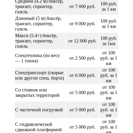
Средний (4.2 м) боксёр,
100 руб.
транзит, спринтер,
от 7 000 руб.
за 1 км
газель
Длинный (5 м) боксёр,
100 руб.
транзит, спринтер,
от 9 000 руб.
за 1 км
газель
Макси (5.4+) боксёр,
100 руб.
транзит, спринтер,
от 12 000 руб.
за 1км
газель
от 100
Спецтехника (по весу
от 2 500 руб.
руб. за 1
— 1 тонна)
км
от 100
Спецтранспорт (скорые
от 6 000 руб.
руб. за 1
или другие спец. борта)
км
от 100
Со стоянок или
от 5 000 руб.
руб. за 1
закрытых территорий
км
от 100
С частичной погрузкой
от 5 000 руб.
руб. за 1
км
от 100
С гидравлической
от 5 000 руб.
руб. за 1
сдвижной платформой
км