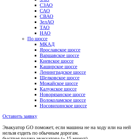
СЗАО
САО
СВАО
ЗелАО
ТАО
НАО
По шоссе
МКАД
Ярославское шоссе
Варшавское шоссе
Киевское шоссе
Каширское шоссе
Ленинградское шоссе
Щелковское шоссе
Можайское шоссе
Калужское шоссе
Новорязанское шоссе
Волоколамское шоссе
Носовихинское шоссе
Оставить заявку
Эвакуатор GO поможет, если машина не на ходу или на ней
нельзя ездить по обычным дорогам.
быстрая подача эвакуатора (~ 15 минут)