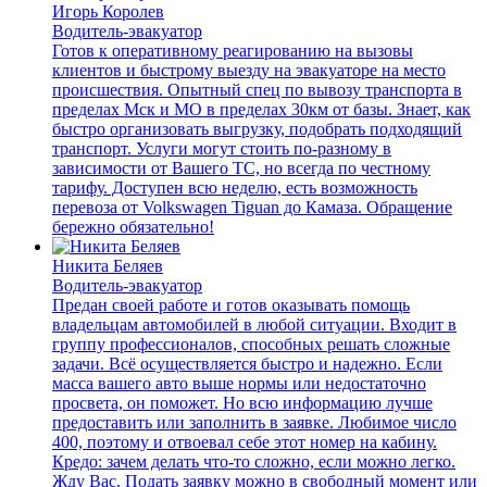
Игорь Королев
Водитель-эвакуатор
Готов к оперативному реагированию на вызовы
клиентов и быстрому выезду на эвакуаторе на место
происшествия. Опытный спец по вывозу транспорта в
пределах Мск и МО в пределах 30км от базы. Знает, как
быстро организовать выгрузку, подобрать подходящий
транспорт. Услуги могут стоить по-разному в
зависимости от Вашего ТС, но всегда по честному
тарифу. Доступен всю неделю, есть возможность
перевоза от Volkswagen Tiguan до Камаза. Обращение
бережно обязательно!
Никита Беляев
Водитель-эвакуатор
Предан своей работе и готов оказывать помощь
владельцам автомобилей в любой ситуации. Входит в
группу профессионалов, способных решать сложные
задачи. Всё осуществляется быстро и надежно. Если
масса вашего авто выше нормы или недостаточно
просвета, он поможет. Но всю информацию лучше
предоставить или заполнить в заявке. Любимое число
400, поэтому и отвоевал себе этот номер на кабину.
Кредо: зачем делать что-то сложно, если можно легко.
Жду Вас. Подать заявку можно в свободный момент или