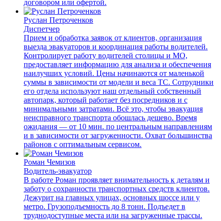
договором или офертой.
Руслан Петроченков
Диспетчер
Прием и обработка заявок от клиентов, организация
выезда эвакуаторов и координация работы водителей.
Контролирует работу водителей столицы и МО,
предоставляет информацию для анализа и обеспечения
наилучших условий. Цены начинаются от маленькой
суммы в зависимости от модели и веса ТС. Сотрудники
его отдела используют наш отдельный собственный
автопарк, который работает без посредников и с
минимальными затратами. Всё это, чтобы эвакуация
неисправного транспорта обошлась дешево. Время
ожидания — от 10 мин. по центральным направлениям
и в зависимости от загруженности. Охват большинства
районов с оптимальным сервисом.
Роман Чемизов
Водитель-эвакуатор
В работе Роман проявляет внимательность к деталям и
заботу о сохранности транспортных средств клиентов.
Дежурит на главных улицах, основных шоссе или у
метро. Грузоподъемность до 8 тонн. Подъедет в
труднодоступные места или на загруженные трассы.