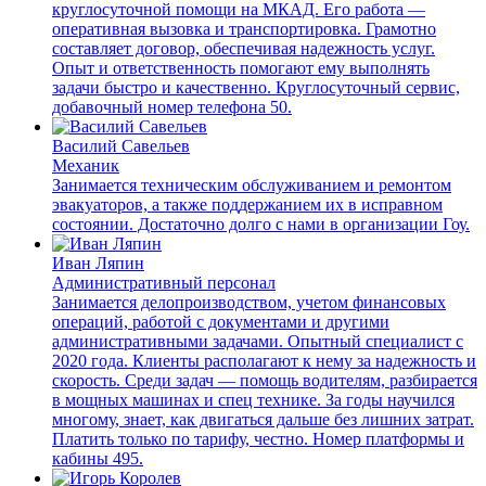
круглосуточной помощи на МКАД. Его работа —
оперативная вызовка и транспортировка. Грамотно
составляет договор, обеспечивая надежность услуг.
Опыт и ответственность помогают ему выполнять
задачи быстро и качественно. Круглосуточный сервис,
добавочный номер телефона 50.
Василий Савельев
Механик
Занимается техническим обслуживанием и ремонтом
эвакуаторов, а также поддержанием их в исправном
состоянии. Достаточно долго с нами в организации Гоу.
Иван Ляпин
Административный персонал
Занимается делопроизводством, учетом финансовых
операций, работой с документами и другими
административными задачами. Опытный специалист с
2020 года. Клиенты располагают к нему за надежность и
скорость. Среди задач — помощь водителям, разбирается
в мощных машинах и спец технике. За годы научился
многому, знает, как двигаться дальше без лишних затрат.
Платить только по тарифу, честно. Номер платформы и
кабины 495.