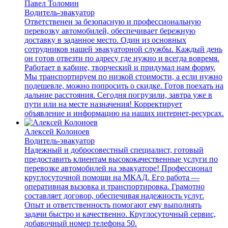
Павел Толомин
Водитель-эвакуатор
Ответственен за безопасную и профессиональную
перевозку автомобилей, обеспечивает бережную
доставку в заданное место. Один из основных
сотрудников нашей эвакуаторной службы. Каждый день
он готов отвезти по адресу где нужно и всегда вовремя.
Работает в кабине, творческий и придумал нам форму.
Мы транспортируем по низкой стоимости, а если нужно
подешевле, можно попросить о скидке. Готов поехать на
дальние расстояния. Сегодня погрузили, завтра уже в
пути или на месте назначения! Корректирует
объявление и информацию на наших интернет-ресурсах.
Алексей Колоноев
Водитель-эвакуатор
Надежный и добросовестный специалист, готовый
предоставить клиентам высококачественные услуги по
перевозке автомобилей на эвакуаторе! Профессионал
круглосуточной помощи на МКАД. Его работа —
оперативная вызовка и транспортировка. Грамотно
составляет договор, обеспечивая надежность услуг.
Опыт и ответственность помогают ему выполнять
задачи быстро и качественно. Круглосуточный сервис,
добавочный номер телефона 50.