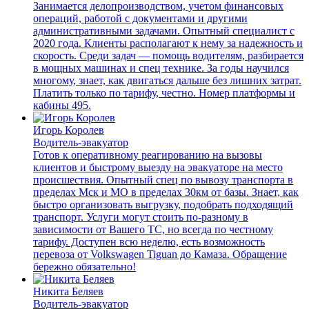
Занимается делопроизводством, учетом финансовых
операций, работой с документами и другими
административными задачами. Опытный специалист с
2020 года. Клиенты располагают к нему за надежность и
скорость. Среди задач — помощь водителям, разбирается
в мощных машинах и спец технике. За годы научился
многому, знает, как двигаться дальше без лишних затрат.
Платить только по тарифу, честно. Номер платформы и
кабины 495.
Игорь Королев
Водитель-эвакуатор
Готов к оперативному реагированию на вызовы
клиентов и быстрому выезду на эвакуаторе на место
происшествия. Опытный спец по вывозу транспорта в
пределах Мск и МО в пределах 30км от базы. Знает, как
быстро организовать выгрузку, подобрать подходящий
транспорт. Услуги могут стоить по-разному в
зависимости от Вашего ТС, но всегда по честному
тарифу. Доступен всю неделю, есть возможность
перевоза от Volkswagen Tiguan до Камаза. Обращение
бережно обязательно!
Никита Беляев
Водитель-эвакуатор