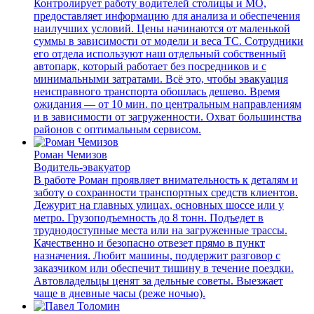
Контролирует работу водителей столицы и МО,
предоставляет информацию для анализа и обеспечения
наилучших условий. Цены начинаются от маленькой
суммы в зависимости от модели и веса ТС. Сотрудники
его отдела используют наш отдельный собственный
автопарк, который работает без посредников и с
минимальными затратами. Всё это, чтобы эвакуация
неисправного транспорта обошлась дешево. Время
ожидания — от 10 мин. по центральным направлениям
и в зависимости от загруженности. Охват большинства
районов с оптимальным сервисом.
Роман Чемизов
Водитель-эвакуатор
В работе Роман проявляет внимательность к деталям и
заботу о сохранности транспортных средств клиентов.
Дежурит на главных улицах, основных шоссе или у
метро. Грузоподъемность до 8 тонн. Подъедет в
труднодоступные места или на загруженные трассы.
Качественно и безопасно отвезет прямо в пункт
назначения. Любит машины, поддержит разговор с
заказчиком или обеспечит тишину в течение поездки.
Автовладельцы ценят за дельные советы. Выезжает
чаще в дневные часы (реже ночью).