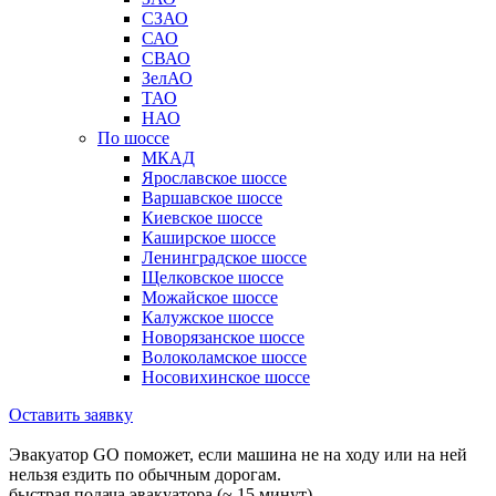
СЗАО
САО
СВАО
ЗелАО
ТАО
НАО
По шоссе
МКАД
Ярославское шоссе
Варшавское шоссе
Киевское шоссе
Каширское шоссе
Ленинградское шоссе
Щелковское шоссе
Можайское шоссе
Калужское шоссе
Новорязанское шоссе
Волоколамское шоссе
Носовихинское шоссе
Оставить заявку
Эвакуатор GO поможет, если машина не на ходу или на ней
нельзя ездить по обычным дорогам.
быстрая подача эвакуатора (~ 15 минут)