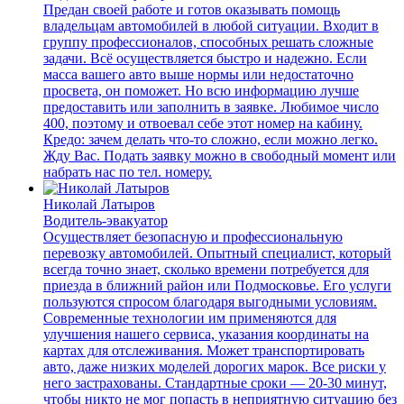
Предан своей работе и готов оказывать помощь
владельцам автомобилей в любой ситуации. Входит в
группу профессионалов, способных решать сложные
задачи. Всё осуществляется быстро и надежно. Если
масса вашего авто выше нормы или недостаточно
просвета, он поможет. Но всю информацию лучше
предоставить или заполнить в заявке. Любимое число
400, поэтому и отвоевал себе этот номер на кабину.
Кредо: зачем делать что-то сложно, если можно легко.
Жду Вас. Подать заявку можно в свободный момент или
набрать нас по тел. номеру.
Николай Латыров
Водитель-эвакуатор
Осуществляет безопасную и профессиональную
перевозку автомобилей. Опытный специалист, который
всегда точно знает, сколько времени потребуется для
приезда в ближний район или Подмосковье. Его услуги
пользуются спросом благодаря выгодными условиям.
Современные технологии им применяются для
улучшения нашего сервиса, указания координаты на
картах для отслеживания. Может транспортировать
авто, даже низких моделей дорогих марок. Все риски у
него застрахованы. Стандартные сроки — 20-30 минут,
чтобы никто не мог попасть в неприятную ситуацию без