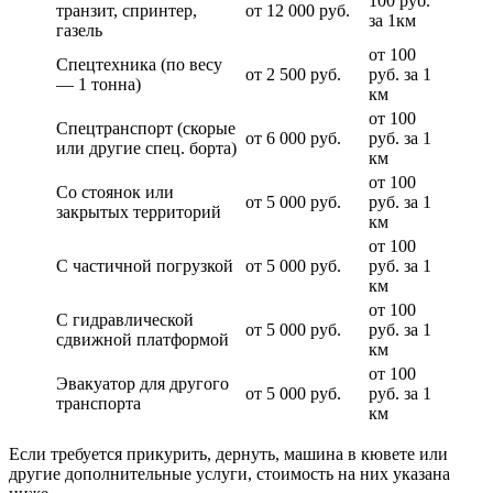
100 руб.
транзит, спринтер,
от 12 000 руб.
за 1км
газель
от 100
Спецтехника (по весу
от 2 500 руб.
руб. за 1
— 1 тонна)
км
от 100
Спецтранспорт (скорые
от 6 000 руб.
руб. за 1
или другие спец. борта)
км
от 100
Со стоянок или
от 5 000 руб.
руб. за 1
закрытых территорий
км
от 100
С частичной погрузкой
от 5 000 руб.
руб. за 1
км
от 100
С гидравлической
от 5 000 руб.
руб. за 1
сдвижной платформой
км
от 100
Эвакуатор для другого
от 5 000 руб.
руб. за 1
транспорта
км
Если требуется прикурить, дернуть, машина в кювете или
другие дополнительные услуги, стоимость на них указана