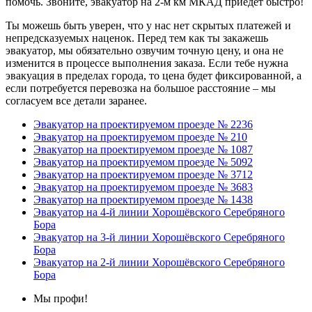
помочь. Звоните, эвакуатор на 2-м км МКАД приедет быстро!
Ты можешь быть уверен, что у нас нет скрытых платежей и
непредсказуемых наценок. Перед тем как ты закажешь
эвакуатор, мы обязательно озвучим точную цену, и она не
изменится в процессе выполнения заказа. Если тебе нужна
эвакуация в пределах города, то цена будет фиксированной, а
если потребуется перевозка на большое расстояние – мы
согласуем все детали заранее.
Эвакуатор на проектируемом проезде № 2236
Эвакуатор на проектируемом проезде № 210
Эвакуатор на проектируемом проезде № 1087
Эвакуатор на проектируемом проезде № 5092
Эвакуатор на проектируемом проезде № 3712
Эвакуатор на проектируемом проезде № 3683
Эвакуатор на проектируемом проезде № 1438
Эвакуатор на 4-й линии Хорошёвского Серебряного
Бора
Эвакуатор на 3-й линии Хорошёвского Серебряного
Бора
Эвакуатор на 2-й линии Хорошёвского Серебряного
Бора
Мы профи!