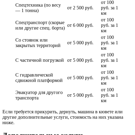
от 100
Спецтехника (по весу
от 2 500 руб.
руб. за 1
— 1 тонна)
км
от 100
Спецтранспорт (скорые
от 6 000 руб.
руб. за 1
или другие спец. борта)
км
от 100
Со стоянок или
от 5 000 руб.
руб. за 1
закрытых территорий
км
от 100
С частичной погрузкой
от 5 000 руб.
руб. за 1
км
от 100
С гидравлической
от 5 000 руб.
руб. за 1
сдвижной платформой
км
от 100
Эвакуатор для другого
от 5 000 руб.
руб. за 1
транспорта
км
Если требуется прикурить, дернуть, машина в кювете или
другие дополнительные услуги, стоимость на них указана
ниже.