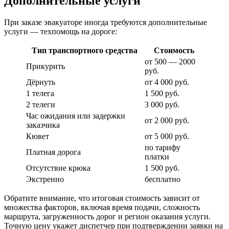
Дополнительные услуги
При заказе эвакуаторе иногда требуются дополнительные
услуги — техпомощь на дороге:
Тип транспортного средства
Стоимость
от 500 — 2000
Прикурить
руб.
Дёрнуть
от 4 000 руб.
1 телега
1 500 руб.
2 телеги
3 000 руб.
Час ожидания или задержки
от 2 000 руб.
заказчика
Кювет
от 5 000 руб.
по тарифу
Платная дорога
платки
Отсутствие крюка
1 500 руб.
Экстренно
бесплатно
Обратите внимание, что итоговая стоимость зависит от
множества факторов, включая время подачи, сложность
маршрута, загруженность дорог и регион оказания услуги.
Точную цену укажет диспетчер при подтверждении заявки на