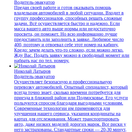
Водитель-эвакуатор
Предан своей работе и готов оказывать помощь
владельцам автомобилей в любой ситуации. Входит в
группу профессионалов, способных решать сложные
задачи. Всё осуществляется быстро и надежно. Если
масса вашего авто выше нормы или недостаточно
просвета, он поможет. Но всю информацию лучше
предоставить или заполнить в заявке. Любимое число
400, поэтому и отвоевал себе этот номер на кабину.
Кредо: зачем делать что-то сложно, если можно легко.
Жду Вас. Подать заявку можно в свободный момент или
набрать нас по тел. номеру.
Николай Латыров
Водитель-эвакуатор
Осуществляет безопасную и профессиональную
перевозку автомобилей. Опытный специалист, который
всегда точно знает, сколько времени потребуется для
приезда в ближний район или Подмосковье. Его услуги
пользуются спросом благодаря выгодными условиям.
Современные технологии им применяются для
улучшения нашего сервиса, указания координаты на
картах для отслеживания. Может транспортировать
авто, даже низких моделей дорогих марок. Все риски у
него застрахованы. Стандартные сроки — 20-30 минут,