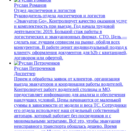
Руслан Романов
Отдел диспетчеров и логистов
Руководитель отдела диспетчеров и логистов
«Эвакуатор Go». Контролирует качество оказания услуг
и комплектность при выезде. Год начала трудовой
деятельности: 2019. Большой стаж работы в
логистических и эвакуационных фирмах, СТО. Цель —
сделать нас лучшим сервисом на рынке, обойдя всех
конкурентов. В работе ценит индивидуальный подход к
клиенту, оформления документов для b2b с квитанцией,
договором или офертой.
Руслан Петроченков
Диспетчер
Прием и обработка заявок от клиентов, организация
выезда эвакуаторов и координация работы водителей.
Контролирует работу водителей столицы и МО,
предоставляет информацию для анализа и обеспечения
наилучших условий. Цены начинаются от маленькой
суммы в зависимости от модели и веса ТС. Сотрудники
его отдела используют наш отдельный собственный
автопарк, который работает без посредников и с
минимальными затратами. Всё это, чтобы эвакуация
неисправного транспорта обошлась дешево. Время