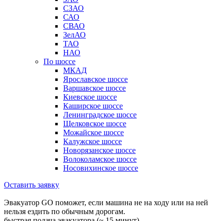
СЗАО
САО
СВАО
ЗелАО
ТАО
НАО
По шоссе
МКАД
Ярославское шоссе
Варшавское шоссе
Киевское шоссе
Каширское шоссе
Ленинградское шоссе
Щелковское шоссе
Можайское шоссе
Калужское шоссе
Новорязанское шоссе
Волоколамское шоссе
Носовихинское шоссе
Оставить заявку
Эвакуатор GO поможет, если машина не на ходу или на ней
нельзя ездить по обычным дорогам.
быстрая подача эвакуатора (~ 15 минут)