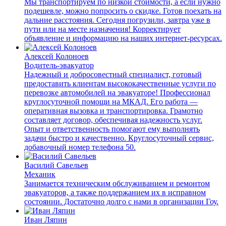
Мы транспортируем по низкой стоимости, а если нужно
подешевле, можно попросить о скидке. Готов поехать на
дальние расстояния. Сегодня погрузили, завтра уже в
пути или на месте назначения! Корректирует
объявление и информацию на наших интернет-ресурсах.
Алексей Колоноев
Водитель-эвакуатор
Надежный и добросовестный специалист, готовый
предоставить клиентам высококачественные услуги по
перевозке автомобилей на эвакуаторе! Профессионал
круглосуточной помощи на МКАД. Его работа —
оперативная вызовка и транспортировка. Грамотно
составляет договор, обеспечивая надежность услуг.
Опыт и ответственность помогают ему выполнять
задачи быстро и качественно. Круглосуточный сервис,
добавочный номер телефона 50.
Василий Савельев
Механик
Занимается техническим обслуживанием и ремонтом
эвакуаторов, а также поддержанием их в исправном
состоянии. Достаточно долго с нами в организации Гоу.
Иван Ляпин