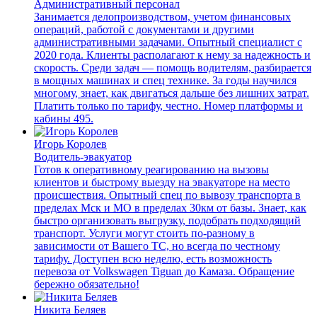
Административный персонал
Занимается делопроизводством, учетом финансовых
операций, работой с документами и другими
административными задачами. Опытный специалист с
2020 года. Клиенты располагают к нему за надежность и
скорость. Среди задач — помощь водителям, разбирается
в мощных машинах и спец технике. За годы научился
многому, знает, как двигаться дальше без лишних затрат.
Платить только по тарифу, честно. Номер платформы и
кабины 495.
Игорь Королев
Водитель-эвакуатор
Готов к оперативному реагированию на вызовы
клиентов и быстрому выезду на эвакуаторе на место
происшествия. Опытный спец по вывозу транспорта в
пределах Мск и МО в пределах 30км от базы. Знает, как
быстро организовать выгрузку, подобрать подходящий
транспорт. Услуги могут стоить по-разному в
зависимости от Вашего ТС, но всегда по честному
тарифу. Доступен всю неделю, есть возможность
перевоза от Volkswagen Tiguan до Камаза. Обращение
бережно обязательно!
Никита Беляев