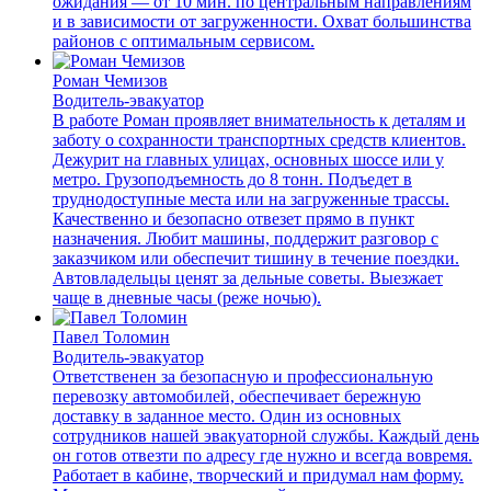
ожидания — от 10 мин. по центральным направлениям
и в зависимости от загруженности. Охват большинства
районов с оптимальным сервисом.
Роман Чемизов
Водитель-эвакуатор
В работе Роман проявляет внимательность к деталям и
заботу о сохранности транспортных средств клиентов.
Дежурит на главных улицах, основных шоссе или у
метро. Грузоподъемность до 8 тонн. Подъедет в
труднодоступные места или на загруженные трассы.
Качественно и безопасно отвезет прямо в пункт
назначения. Любит машины, поддержит разговор с
заказчиком или обеспечит тишину в течение поездки.
Автовладельцы ценят за дельные советы. Выезжает
чаще в дневные часы (реже ночью).
Павел Толомин
Водитель-эвакуатор
Ответственен за безопасную и профессиональную
перевозку автомобилей, обеспечивает бережную
доставку в заданное место. Один из основных
сотрудников нашей эвакуаторной службы. Каждый день
он готов отвезти по адресу где нужно и всегда вовремя.
Работает в кабине, творческий и придумал нам форму.