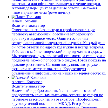
заказчиком или обеспечит тишину в течение поездки.
Автовладельцы ценят за дельные советы. Выезжает
чаще в дневные часы (реже ночью).
Павел Толомин
Водитель-эвакуатор
Ответственен за безопасную и профессиональную
перевозку автомобилей, обеспечивает бережную
доставку в заданное место. Один из основных
сотрудников нашей эвакуаторной службы. Каждый день
он готов отвезти по адресу где нужно и всегда вовремя.
Работает в кабине, творческий и придумал нам форму.
Мы транспортируем по низкой стоимости, а если нужно
подешевле, можно попросить о скидке. Готов поехать на
дальние расстояния. Сегодня погрузили, завтра уже в
пути или на месте назначения! Корректирует
объявление и информацию на наших интернет-ресурсах.
Алексей Колоноев
Водитель-эвакуатор
Надежный и добросовестный специалист, готовый
предоставить клиентам высококачественные услуги по
перевозке автомобилей на эвакуаторе! Профессионал
круглосуточной помощи на МКАД. Его работа —
оперативная вызовка и транспортировка. Грамотно