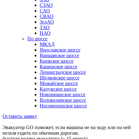
СЗАО
САО
СВАО
ЗелАО
ТАО
НАО
По шоссе
МКАД
Ярославское шоссе
Варшавское шоссе
Киевское шоссе
Каширское шоссе
Ленинградское шоссе
Щелковское шоссе
Можайское шоссе
Калужское шоссе
Новорязанское шоссе
Волоколамское шоссе
Носовихинское шоссе
Оставить заявку
Эвакуатор GO поможет, если машина не на ходу или на ней
нельзя ездить по обычным дорогам.
быстрая подача эвакуатора (~ 15 минут)