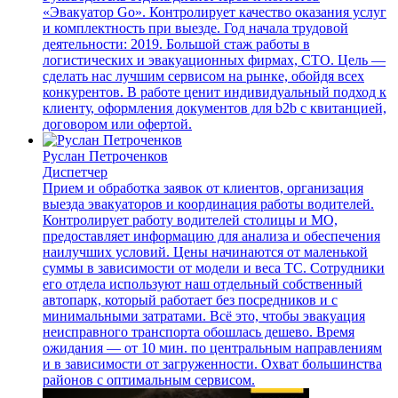
«Эвакуатор Go». Контролирует качество оказания услуг
и комплектность при выезде. Год начала трудовой
деятельности: 2019. Большой стаж работы в
логистических и эвакуационных фирмах, СТО. Цель —
сделать нас лучшим сервисом на рынке, обойдя всех
конкурентов. В работе ценит индивидуальный подход к
клиенту, оформления документов для b2b с квитанцией,
договором или офертой.
Руслан Петроченков
Диспетчер
Прием и обработка заявок от клиентов, организация
выезда эвакуаторов и координация работы водителей.
Контролирует работу водителей столицы и МО,
предоставляет информацию для анализа и обеспечения
наилучших условий. Цены начинаются от маленькой
суммы в зависимости от модели и веса ТС. Сотрудники
его отдела используют наш отдельный собственный
автопарк, который работает без посредников и с
минимальными затратами. Всё это, чтобы эвакуация
неисправного транспорта обошлась дешево. Время
ожидания — от 10 мин. по центральным направлениям
и в зависимости от загруженности. Охват большинства
районов с оптимальным сервисом.