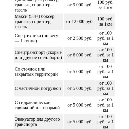
100 руб.
транзит, спринтер,
от 9 000 руб.
за 1 км
газель
Макси (5.4+) боксёр,
100 руб.
транзит, спринтер,
от 12 000 руб.
за 1км
газель
от 100
Спецтехника (по весу
от 2 500 руб.
руб. за 1
— 1 тонна)
км
от 100
Спецтранспорт (скорые
от 6 000 руб.
руб. за 1
или другие спец. борта)
км
от 100
Со стоянок или
от 5 000 руб.
руб. за 1
закрытых территорий
км
от 100
С частичной погрузкой
от 5 000 руб.
руб. за 1
км
от 100
С гидравлической
от 5 000 руб.
руб. за 1
сдвижной платформой
км
от 100
Эвакуатор для другого
от 5 000 руб.
руб. за 1
транспорта
км