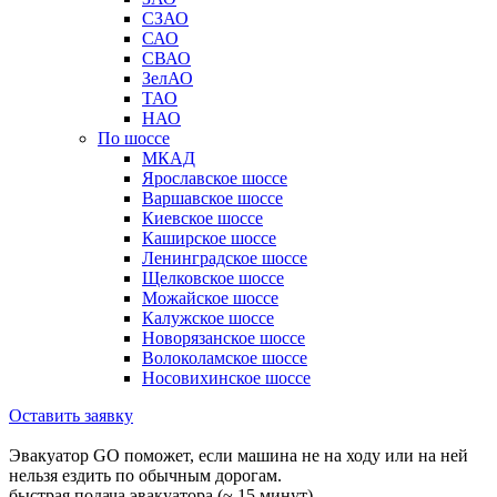
СЗАО
САО
СВАО
ЗелАО
ТАО
НАО
По шоссе
МКАД
Ярославское шоссе
Варшавское шоссе
Киевское шоссе
Каширское шоссе
Ленинградское шоссе
Щелковское шоссе
Можайское шоссе
Калужское шоссе
Новорязанское шоссе
Волоколамское шоссе
Носовихинское шоссе
Оставить заявку
Эвакуатор GO поможет, если машина не на ходу или на ней
нельзя ездить по обычным дорогам.
быстрая подача эвакуатора (~ 15 минут)