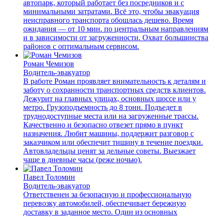
автопарк, который работает без посредников и с
минимальными затратами. Всё это, чтобы эвакуация
неисправного транспорта обошлась дешево. Время
ожидания — от 10 мин. по центральным направлениям
и в зависимости от загруженности. Охват большинства
районов с оптимальным сервисом.
Роман Чемизов
Водитель-эвакуатор
В работе Роман проявляет внимательность к деталям и
заботу о сохранности транспортных средств клиентов.
Дежурит на главных улицах, основных шоссе или у
метро. Грузоподъемность до 8 тонн. Подъедет в
труднодоступные места или на загруженные трассы.
Качественно и безопасно отвезет прямо в пункт
назначения. Любит машины, поддержит разговор с
заказчиком или обеспечит тишину в течение поездки.
Автовладельцы ценят за дельные советы. Выезжает
чаще в дневные часы (реже ночью).
Павел Толомин
Водитель-эвакуатор
Ответственен за безопасную и профессиональную
перевозку автомобилей, обеспечивает бережную
доставку в заданное место. Один из основных