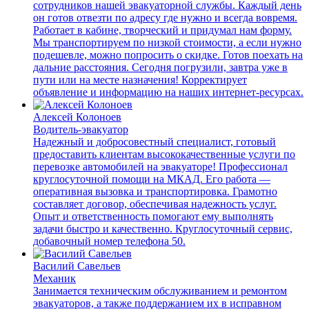
сотрудников нашей эвакуаторной службы. Каждый день
он готов отвезти по адресу где нужно и всегда вовремя.
Работает в кабине, творческий и придумал нам форму.
Мы транспортируем по низкой стоимости, а если нужно
подешевле, можно попросить о скидке. Готов поехать на
дальние расстояния. Сегодня погрузили, завтра уже в
пути или на месте назначения! Корректирует
объявление и информацию на наших интернет-ресурсах.
Алексей Колоноев
Водитель-эвакуатор
Надежный и добросовестный специалист, готовый
предоставить клиентам высококачественные услуги по
перевозке автомобилей на эвакуаторе! Профессионал
круглосуточной помощи на МКАД. Его работа —
оперативная вызовка и транспортировка. Грамотно
составляет договор, обеспечивая надежность услуг.
Опыт и ответственность помогают ему выполнять
задачи быстро и качественно. Круглосуточный сервис,
добавочный номер телефона 50.
Василий Савельев
Механик
Занимается техническим обслуживанием и ремонтом
эвакуаторов, а также поддержанием их в исправном