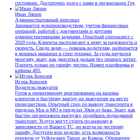
состоянии. Достаточно долго с нами в организации Гоу.
Иван Ляпин
Административный персонал
Занимается делопроизводством, учетом финансовых
операций, работой с документами и другими
административными задачами. Опытный специалист с
2020 года. Клиенты располагают к нему за надежность и
скорость. Среди задач — помощь водителям, разбирается
в мощных машинах и спец технике. За годы научился
многому, знает, как двигаться дальше без лишних затрат.
Платить только по тарифу, честно. Номер платформы и
кабины 495.
Игорь Королев
Водитель-эвакуатор
Готов к оперативному реагированию на вызовы
клиентов и быстрому выезду на эвакуаторе на место
происшествия. Опытный спец по вывозу транспорта в
пределах Мск и МО в пределах 30км от базы. Знает, как
быстро организовать выгрузку, подобрать подходящий
транспорт. Услуги могут стоить по-разному в
зависимости от Вашего ТС, но всегда по честному
тарифу. Доступен всю неделю, есть возможность
перевоза от Volkswagen Tiguan до Камаза. Обращение