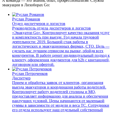
А команда — это знания, опыт, профессионализм! Служба
эвакуации в Лихоборах Go:
Руслан Романов
Отдел диспетчеров и логистов
Руководитель отдела диспетчеров и логистов
«Эвакуатор Go». Контролирует качество оказания услуг
и комплектность при выезде. Год начала трудовой
деятельности: 2019. Большой стаж работы в
логистических и эвакуационных фирмах, СТО. Цель —
сделать нас лучшим сервисом на рынке, обойдя всех
конкурентов. В работе ценит индивидуальный подход к
клиенту, оформления документов для b2b с квитанцией,
договором или офертой.
Руслан Петроченков
Диспетчер
Прием и обработка заявок от клиентов, организация
выезда эвакуаторов и координация работы водителей.
Контролирует работу водителей столицы и МО,
предоставляет информацию для анализа и обеспечения
наилучших условий. Цены начинаются от маленькой
суммы в зависимости от модели и веса ТС. Сотрудники
его отдела используют наш отдельный собственный