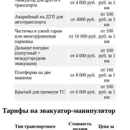
от 4 000 руб.
руб. за 1
транспорта
км
от 100
Аварийный на ДТП для
от 4000 руб.
руб. за 1
автотранспорта
км
Частичка в узкий гараж
от 100
или многоуровневая
от 10 000 руб.
руб. за 1
парковка
км
Дальние поездки
от 100
(попутный +
от 4 000 руб.
руб. за 1
междугородняя
км
эвакуация)
от 160
Платформа на две
от 8 000 руб.
руб. за 1
машины
км
от 100
Крытый для премиум ТС
от 6 000 руб.
руб. за 1
км
Тарифы на эвакуатор-манипулятор
Стоимость
Тип транспортного
Цена за
подачи