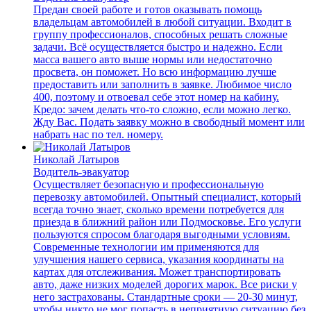
Предан своей работе и готов оказывать помощь
владельцам автомобилей в любой ситуации. Входит в
группу профессионалов, способных решать сложные
задачи. Всё осуществляется быстро и надежно. Если
масса вашего авто выше нормы или недостаточно
просвета, он поможет. Но всю информацию лучше
предоставить или заполнить в заявке. Любимое число
400, поэтому и отвоевал себе этот номер на кабину.
Кредо: зачем делать что-то сложно, если можно легко.
Жду Вас. Подать заявку можно в свободный момент или
набрать нас по тел. номеру.
Николай Латыров
Водитель-эвакуатор
Осуществляет безопасную и профессиональную
перевозку автомобилей. Опытный специалист, который
всегда точно знает, сколько времени потребуется для
приезда в ближний район или Подмосковье. Его услуги
пользуются спросом благодаря выгодными условиям.
Современные технологии им применяются для
улучшения нашего сервиса, указания координаты на
картах для отслеживания. Может транспортировать
авто, даже низких моделей дорогих марок. Все риски у
него застрахованы. Стандартные сроки — 20-30 минут,
чтобы никто не мог попасть в неприятную ситуацию без