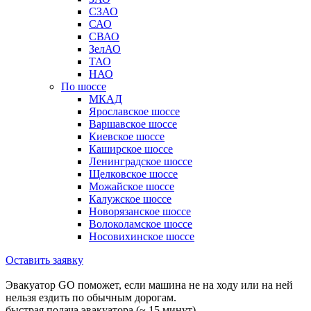
СЗАО
САО
СВАО
ЗелАО
ТАО
НАО
По шоссе
МКАД
Ярославское шоссе
Варшавское шоссе
Киевское шоссе
Каширское шоссе
Ленинградское шоссе
Щелковское шоссе
Можайское шоссе
Калужское шоссе
Новорязанское шоссе
Волоколамское шоссе
Носовихинское шоссе
Оставить заявку
Эвакуатор GO поможет, если машина не на ходу или на ней
нельзя ездить по обычным дорогам.
быстрая подача эвакуатора (~ 15 минут)