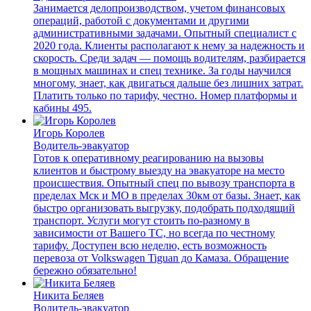
Занимается делопроизводством, учетом финансовых
операций, работой с документами и другими
административными задачами. Опытный специалист с
2020 года. Клиенты располагают к нему за надежность и
скорость. Среди задач — помощь водителям, разбирается
в мощных машинах и спец технике. За годы научился
многому, знает, как двигаться дальше без лишних затрат.
Платить только по тарифу, честно. Номер платформы и
кабины 495.
Игорь Королев
Водитель-эвакуатор
Готов к оперативному реагированию на вызовы
клиентов и быстрому выезду на эвакуаторе на место
происшествия. Опытный спец по вывозу транспорта в
пределах Мск и МО в пределах 30км от базы. Знает, как
быстро организовать выгрузку, подобрать подходящий
транспорт. Услуги могут стоить по-разному в
зависимости от Вашего ТС, но всегда по честному
тарифу. Доступен всю неделю, есть возможность
перевоза от Volkswagen Tiguan до Камаза. Обращение
бережно обязательно!
Никита Беляев
Водитель-эвакуатор