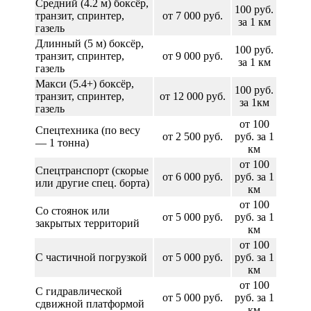
Средний (4.2 м) боксёр,
100 руб.
транзит, спринтер,
от 7 000 руб.
за 1 км
газель
Длинный (5 м) боксёр,
100 руб.
транзит, спринтер,
от 9 000 руб.
за 1 км
газель
Макси (5.4+) боксёр,
100 руб.
транзит, спринтер,
от 12 000 руб.
за 1км
газель
от 100
Спецтехника (по весу
от 2 500 руб.
руб. за 1
— 1 тонна)
км
от 100
Спецтранспорт (скорые
от 6 000 руб.
руб. за 1
или другие спец. борта)
км
от 100
Со стоянок или
от 5 000 руб.
руб. за 1
закрытых территорий
км
от 100
С частичной погрузкой
от 5 000 руб.
руб. за 1
км
от 100
С гидравлической
от 5 000 руб.
руб. за 1
сдвижной платформой
км