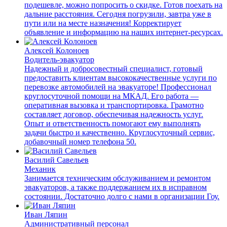
подешевле, можно попросить о скидке. Готов поехать на
дальние расстояния. Сегодня погрузили, завтра уже в
пути или на месте назначения! Корректирует
объявление и информацию на наших интернет-ресурсах.
Алексей Колоноев
Водитель-эвакуатор
Надежный и добросовестный специалист, готовый
предоставить клиентам высококачественные услуги по
перевозке автомобилей на эвакуаторе! Профессионал
круглосуточной помощи на МКАД. Его работа —
оперативная вызовка и транспортировка. Грамотно
составляет договор, обеспечивая надежность услуг.
Опыт и ответственность помогают ему выполнять
задачи быстро и качественно. Круглосуточный сервис,
добавочный номер телефона 50.
Василий Савельев
Механик
Занимается техническим обслуживанием и ремонтом
эвакуаторов, а также поддержанием их в исправном
состоянии. Достаточно долго с нами в организации Гоу.
Иван Ляпин
Административный персонал