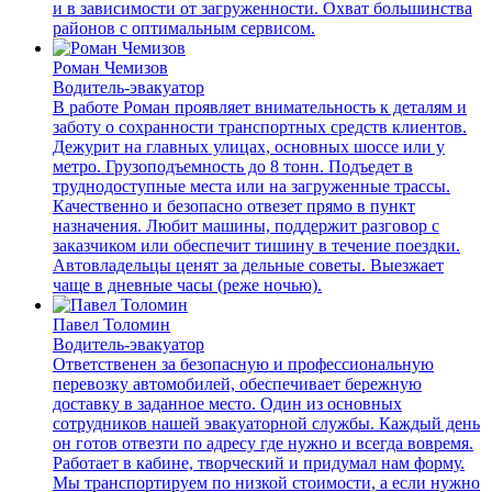
и в зависимости от загруженности. Охват большинства
районов с оптимальным сервисом.
Роман Чемизов
Водитель-эвакуатор
В работе Роман проявляет внимательность к деталям и
заботу о сохранности транспортных средств клиентов.
Дежурит на главных улицах, основных шоссе или у
метро. Грузоподъемность до 8 тонн. Подъедет в
труднодоступные места или на загруженные трассы.
Качественно и безопасно отвезет прямо в пункт
назначения. Любит машины, поддержит разговор с
заказчиком или обеспечит тишину в течение поездки.
Автовладельцы ценят за дельные советы. Выезжает
чаще в дневные часы (реже ночью).
Павел Толомин
Водитель-эвакуатор
Ответственен за безопасную и профессиональную
перевозку автомобилей, обеспечивает бережную
доставку в заданное место. Один из основных
сотрудников нашей эвакуаторной службы. Каждый день
он готов отвезти по адресу где нужно и всегда вовремя.
Работает в кабине, творческий и придумал нам форму.
Мы транспортируем по низкой стоимости, а если нужно