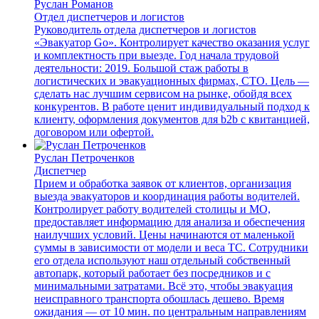
Руслан Романов
Отдел диспетчеров и логистов
Руководитель отдела диспетчеров и логистов
«Эвакуатор Go». Контролирует качество оказания услуг
и комплектность при выезде. Год начала трудовой
деятельности: 2019. Большой стаж работы в
логистических и эвакуационных фирмах, СТО. Цель —
сделать нас лучшим сервисом на рынке, обойдя всех
конкурентов. В работе ценит индивидуальный подход к
клиенту, оформления документов для b2b с квитанцией,
договором или офертой.
Руслан Петроченков
Диспетчер
Прием и обработка заявок от клиентов, организация
выезда эвакуаторов и координация работы водителей.
Контролирует работу водителей столицы и МО,
предоставляет информацию для анализа и обеспечения
наилучших условий. Цены начинаются от маленькой
суммы в зависимости от модели и веса ТС. Сотрудники
его отдела используют наш отдельный собственный
автопарк, который работает без посредников и с
минимальными затратами. Всё это, чтобы эвакуация
неисправного транспорта обошлась дешево. Время
ожидания — от 10 мин. по центральным направлениям