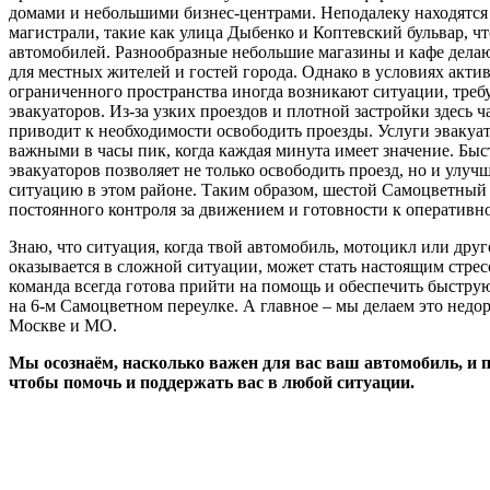
домами и небольшими бизнес-центрами. Неподалеку находятс
магистрали, такие как улица Дыбенко и Коптевский бульвар, ч
автомобилей. Разнообразные небольшие магазины и кафе дела
для местных жителей и гостей города. Однако в условиях акти
ограниченного пространства иногда возникают ситуации, тре
эвакуаторов. Из-за узких проездов и плотной застройки здесь ч
приводит к необходимости освободить проезды. Услуги эвакуат
важными в часы пик, когда каждая минута имеет значение. Быс
эвакуаторов позволяет не только освободить проезд, но и ул
ситуацию в этом районе. Таким образом, шестой Самоцветный 
постоянного контроля за движением и готовности к оперативн
Знаю, что ситуация, когда твой автомобиль, мотоцикл или друг
оказывается в сложной ситуации, может стать настоящим стрес
команда всегда готова прийти на помощь и обеспечить быстру
на 6-м Самоцветном переулке. А главное – мы делаем это недор
Москве и МО.
Мы осознаём, насколько важен для вас ваш автомобиль, и
чтобы помочь и поддержать вас в любой ситуации.