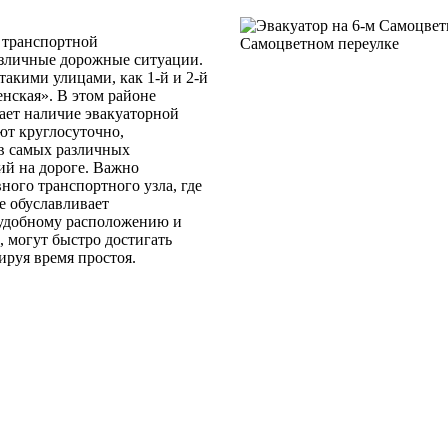
 транспортной
азличные дорожные ситуации.
акими улицами, как 1-й и 2-й
нская». В этом районе
ает наличие эвакуаторной
ют круглосуточно,
в самых различных
ий на дороге. Важно
ного транспортного узла, где
е обуславливает
 удобному расположению и
, могут быстро достигать
ируя время простоя.