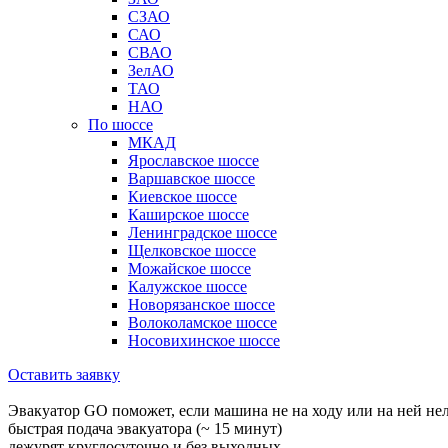
СЗАО
САО
СВАО
ЗелАО
ТАО
НАО
По шоссе
МКАД
Ярославское шоссе
Варшавское шоссе
Киевское шоссе
Каширское шоссе
Ленинградское шоссе
Щелковское шоссе
Можайское шоссе
Калужское шоссе
Новорязанское шоссе
Волоколамское шоссе
Носовихинское шоссе
Оставить заявку
Эвакуатор GO поможет, если машина не на ходу или на ней не
быстрая подача эвакуатора (~ 15 минут)
дежурят круглосуточно и без выходных