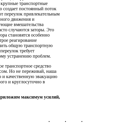
я крупные транспортные
то создает постоянный поток
ют переулок привлекательным
вного движения и
бующие вмешательства
асто случаются заторы. Это
ора становятся особенно
трое реагирование
учшить общую транспортную
переулок требует
ому устранению проблем.
ое транспортное средство
сом. Но не переживай, наша
ю и качественную эвакуацию
ого и круглосуточно в
 приложим максимум усилий,